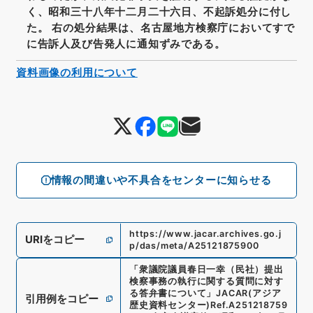
く、昭和三十八年十二月二十六日、不起訴処分に付し
た。 右の処分結果は、名古屋地方検察庁においてすで
に告訴人及び告発人に通知ずみである。
資料画像の利用について
情報の間違いや不具合をセンターに知らせる
https://www.jacar.archives.go.j
URIをコピー
p/das/meta/A25121875900
「
衆議院議員春日一幸（民社）提出
検察事務の執行に関する質問に対す
る答弁書について
」
JACAR(アジア
引用例をコピー
歴史資料センター)
Ref.
A251218759