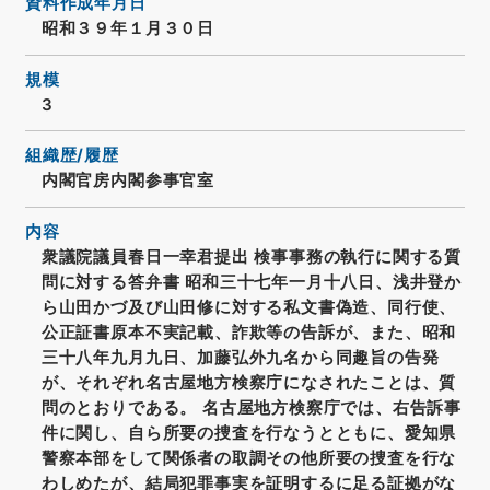
資料作成年月日
昭和３９年１月３０日
規模
3
組織歴/履歴
内閣官房内閣参事官室
内容
衆議院議員春日一幸君提出 検事事務の執行に関する質
問に対する答弁書 昭和三十七年一月十八日、浅井登か
ら山田かづ及び山田修に対する私文書偽造、同行使、
公正証書原本不実記載、詐欺等の告訴が、また、昭和
三十八年九月九日、加藤弘外九名から同趣旨の告発
が、それぞれ名古屋地方検察庁になされたことは、質
問のとおりである。 名古屋地方検察庁では、右告訴事
件に関し、自ら所要の捜査を行なうとともに、愛知県
警察本部をして関係者の取調その他所要の捜査を行な
わしめたが、結局犯罪事実を証明するに足る証拠がな