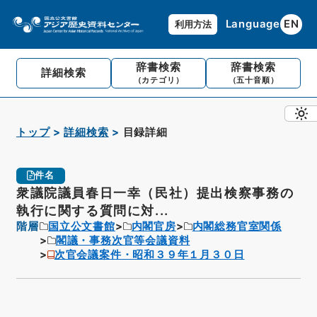
Language
EN
利用方法
辞書検索
辞書検索
詳細検索
（カテゴリ）
（五十音順）
トップ
詳細検索
目録詳細
件名
衆議院議員春日一幸（民社）提出検察事務の
執行に関する質問に対...
階層
国立公文書館
内閣官房
内閣総務官室関係
閣議・事務次官等会議資料
次官会議案件・昭和３９年１月３０日