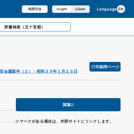
Language
EN
利用方法
Light
Dark
辞書検索
（五十音順）
印刷用ページ
官会議案件（２）・昭和３９年１月２３日
閲覧
マークがある場合は、外部サイトにリンクします。