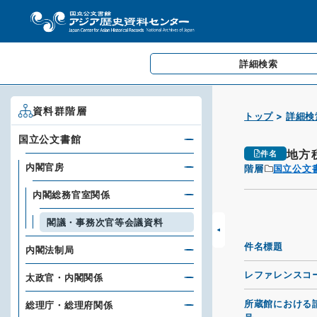
詳細検索
資料群階層
トップ
詳細検
国立公文書館
地方
件名
内閣官房
階層
国立公文
内閣総務官室関係
閣議・事務次官等会議資料
件名標題
内閣法制局
レファレンスコ
太政官・内閣関係
所蔵館における
総理庁・総理府関係