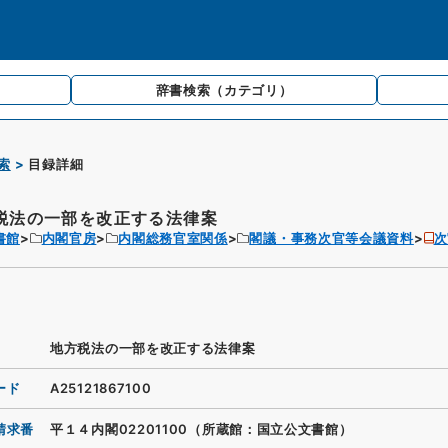
辞書検索
（カテゴリ）
索
目録詳細
税法の一部を改正する法律案
書館
内閣官房
内閣総務官室関係
閣議・事務次官等会議資料
次
地方税法の一部を改正する法律案
ード
A25121867100
請求番
平１４内閣02201100（所蔵館：国立公文書館）