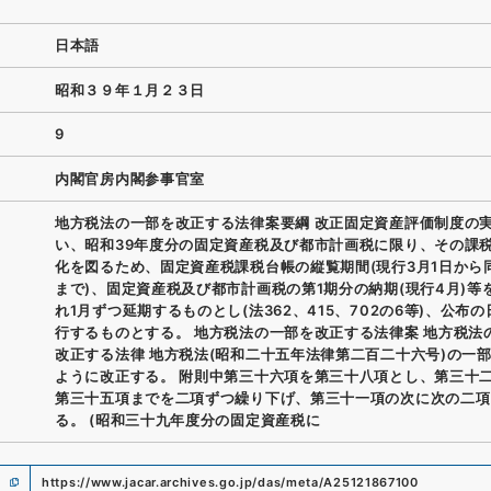
日本語
昭和３９年１月２３日
9
内閣官房内閣参事官室
地方税法の一部を改正する法律案要綱 改正固定資産評価制度の
い、昭和39年度分の固定資産税及び都市計画税に限り、その課
化を図るため、固定資産税課税台帳の縦覧期間(現行3月1日から
まで)、固定資産税及び都市計画税の第1期分の納期(現行4月)等
れ1月ずつ延期するものとし(法362、415、702の6等)、公布
行するものとする。 地方税法の一部を改正する法律案 地方税法
改正する法律 地方税法(昭和二十五年法律第二百二十六号)の一
ように改正する。 附則中第三十六項を第三十八項とし、第三十
第三十五項までを二項ずつ繰り下げ、第三十一項の次に次の二項
る。 (昭和三十九年度分の固定資産税に
https://www.jacar.archives.go.jp/das/meta/A25121867100