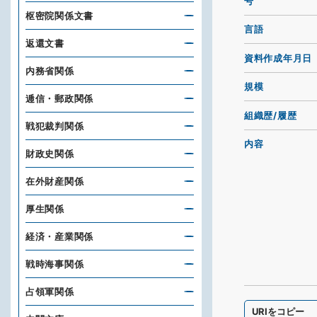
号
枢密院関係文書
言語
返還文書
資料作成年月日
内務省関係
規模
逓信・郵政関係
組織歴/履歴
戦犯裁判関係
内容
財政史関係
在外財産関係
厚生関係
経済・産業関係
戦時海事関係
占領軍関係
URIをコピー