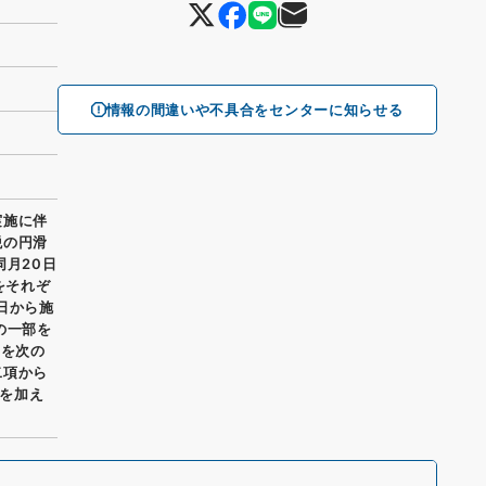
情報の間違いや不具合をセンターに知らせる
実施に伴
税の円滑
同月20日
をそれぞ
の日から施
の一部を
部を次の
二項から
を加え