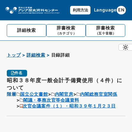
Language
EN
利用方法
辞書検索
辞書検索
詳細検索
（カテゴリ）
（五十音順）
トップ
詳細検索
目録詳細
件名
昭和３８年度一般会計予備費使用（４件）に
ついて
階層
国立公文書館
内閣官房
内閣総務官室関係
閣議・事務次官等会議資料
次官会議案件（１）・昭和３９年１月２３日