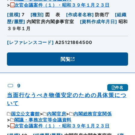
次官会議案件（１）・昭和３９年１月２３日
[
規模
]
7
[
種別
]
図
表
[
作成者名称
]
防衛庁
[
組織
歴/履歴
]
内閣官房内閣参事官室
[
資料作成年月日
]
昭和
３９年１月
[
レファレンスコード
]
A25121864500
閲覧
9
件名
当面行なうべき物価安定のための具体策につ
いて
国立公文書館
内閣官房
内閣総務官室関係
閣議・事務次官等会議資料
次官会議案件（１）・昭和３９年１月２３日