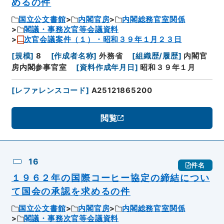
めるの件
国立公文書館
内閣官房
内閣総務官室関係
閣議・事務次官等会議資料
次官会議案件（１）・昭和３９年１月２３日
[
規模
]
8
[
作成者名称
]
外務省
[
組織歴/履歴
]
内閣官
房内閣参事官室
[
資料作成年月日
]
昭和３９年１月
[
レファレンスコード
]
A25121865200
閲覧
16
件名
１９６２年の国際コーヒー協定の締結につい
て国会の承認を求めるの件
国立公文書館
内閣官房
内閣総務官室関係
閣議・事務次官等会議資料