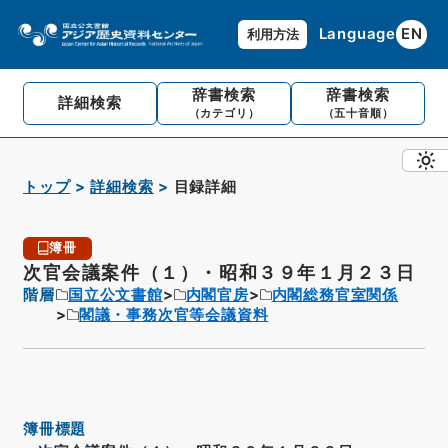
Language
EN
利用方法
辞書検索
辞書検索
詳細検索
（カテゴリ）
（五十音順）
トップ
詳細検索
目録詳細
簿冊
次官会議案件（１）・昭和３９年１月２３日
階層
国立公文書館
内閣官房
内閣総務官室関係
閣議・事務次官等会議資料
簿冊標題