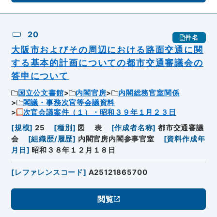
20
件名
大阪市およびその周辺における路面交通に関
する基本的計画についての都市交通審議会の
答申について
国立公文書館
内閣官房
内閣総務官室関係
閣議・事務次官等会議資料
次官会議案件（１）・昭和３９年１月２３日
[
規模
]
25
[
種別
]
図
表
[
作成者名称
]
都市交通審議
会
[
組織歴/履歴
]
内閣官房内閣参事官室
[
資料作成年
月日
]
昭和３８年１２月１８日
[
レファレンスコード
]
A25121865700
閲覧