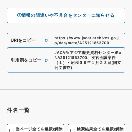
情報の間違いや不具合をセンターに知らせる
https://www.jacar.archives.go.j
URIをコピー
p/das/meta/A25121863700
JACAR(アジア歴史資料センター)
Re
f.
A25121863700
、
次官会議案件
引用例をコピー
（１）・昭和３９年１月２３日
(
国立
公文書館
)
件名一覧
当ページ全てを選択/解除
検索結果全てを選択/解除