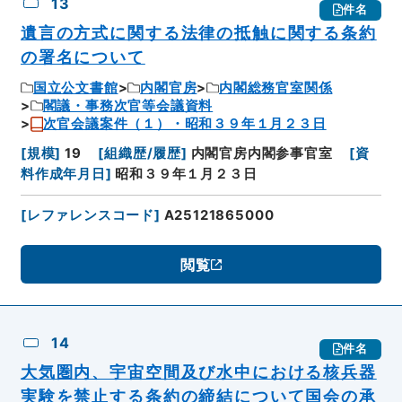
13
件名
遺言の方式に関する法律の抵触に関する条約
の署名について
国立公文書館
内閣官房
内閣総務官室関係
閣議・事務次官等会議資料
次官会議案件（１）・昭和３９年１月２３日
[
規模
]
19
[
組織歴/履歴
]
内閣官房内閣参事官室
[
資
料作成年月日
]
昭和３９年１月２３日
[
レファレンスコード
]
A25121865000
閲覧
14
件名
大気圏内、宇宙空間及び水中における核兵器
実験を禁止する条約の締結について国会の承