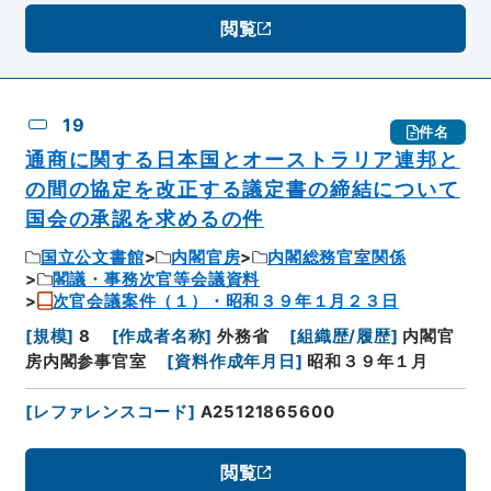
閲覧
19
件名
通商に関する日本国とオーストラリア連邦と
の間の協定を改正する議定書の締結について
国会の承認を求めるの件
国立公文書館
内閣官房
内閣総務官室関係
閣議・事務次官等会議資料
次官会議案件（１）・昭和３９年１月２３日
[
規模
]
8
[
作成者名称
]
外務省
[
組織歴/履歴
]
内閣官
房内閣参事官室
[
資料作成年月日
]
昭和３９年１月
[
レファレンスコード
]
A25121865600
閲覧