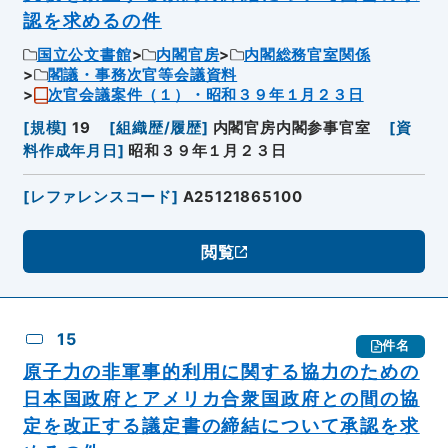
認を求めるの件
国立公文書館
内閣官房
内閣総務官室関係
閣議・事務次官等会議資料
次官会議案件（１）・昭和３９年１月２３日
[
規模
]
19
[
組織歴/履歴
]
内閣官房内閣参事官室
[
資
料作成年月日
]
昭和３９年１月２３日
[
レファレンスコード
]
A25121865100
閲覧
15
件名
原子力の非軍事的利用に関する協力のための
日本国政府とアメリカ合衆国政府との間の協
定を改正する議定書の締結について承認を求