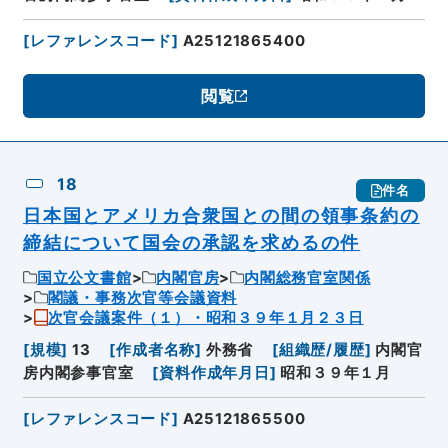
[
レファレンスコード
]
A25121865400
閲覧
18
件名
日本国とアメリカ合衆国との間の領事条約の
締結について国会の承認を求めるの件
国立公文書館
内閣官房
内閣総務官室関係
閣議・事務次官等会議資料
次官会議案件（１）・昭和３９年１月２３日
[
規模
]
13
[
作成者名称
]
外務省
[
組織歴/履歴
]
内閣官
房内閣参事官室
[
資料作成年月日
]
昭和３９年１月
[
レファレンスコード
]
A25121865500