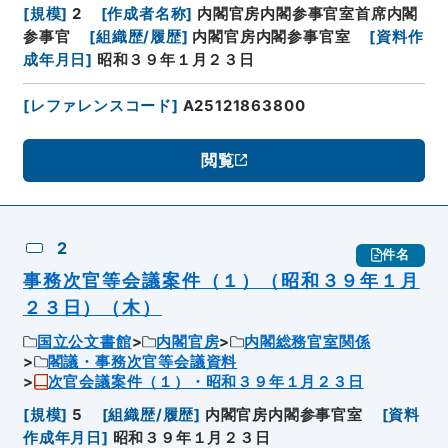
[
規模
]
2
[
作成者名称
]
内閣官房内閣参事官室首席内閣
参事官
[
組織歴/履歴
]
内閣官房内閣参事官室
[
資料作
成年月日
]
昭和３９年１月２３日
[
レファレンスコード
]
A25121863800
閲覧
2
件名
事務次官等会議案件（１）（昭和３９年１月
２３日）（木）
国立公文書館
内閣官房
内閣総務官室関係
閣議・事務次官等会議資料
次官会議案件（１）・昭和３９年１月２３日
[
規模
]
5
[
組織歴/履歴
]
内閣官房内閣参事官室
[
資料
作成年月日
]
昭和３９年１月２３日