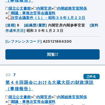
（事後報告）
国立公文書館
内閣官房
内閣総務官室関係
閣議・事務次官等会議資料
次官会議案件（１）・昭和３９年１月２３日
[
規模
]
9
[
組織歴/履歴
]
内閣官房内閣参事官室
[
資料
作成年月日
]
昭和３９年１月２３日
[
レファレンスコード
]
A25121864300
閲覧
7
件名
第４６回国会における大蔵大臣の財政演説
（事後報告）
国立公文書館
内閣官房
内閣総務官室関係
閣議・事務次官等会議資料