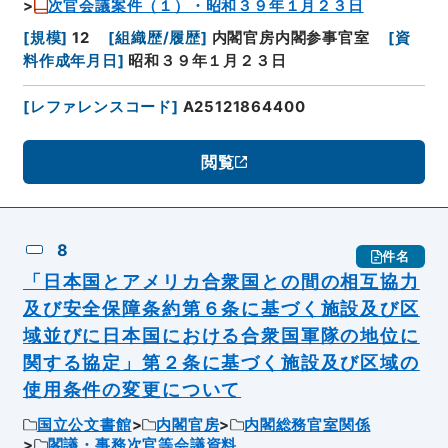
次官会議案件（１）・昭和３９年１月２３日
[
規模
]
12
[
組織歴/履歴
]
内閣官房内閣参事官室
[
資
料作成年月日
]
昭和３９年１月２３日
[
レファレンスコード
]
A25121864400
閲覧
8
件名
「日本国とアメリカ合衆国との間の相互協力
及び安全保障条約第６条に基づく施設及び区
域並びに日本国における合衆国軍隊の地位に
関する協定」第２条に基づく施設及び区域の
使用条件の変更について
国立公文書館
内閣官房
内閣総務官室関係
閣議・事務次官等会議資料