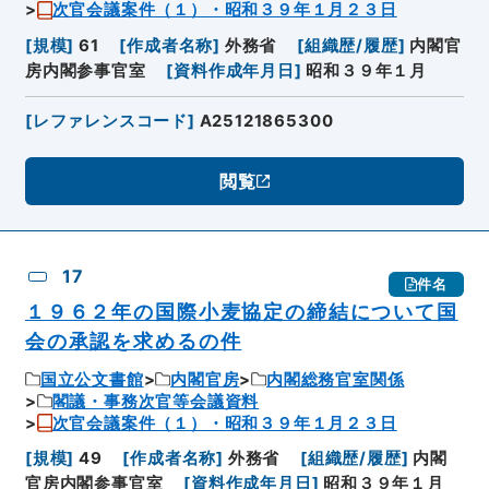
次官会議案件（１）・昭和３９年１月２３日
[
規模
]
61
[
作成者名称
]
外務省
[
組織歴/履歴
]
内閣官
房内閣参事官室
[
資料作成年月日
]
昭和３９年１月
[
レファレンスコード
]
A25121865300
閲覧
17
件名
１９６２年の国際小麦協定の締結について国
会の承認を求めるの件
国立公文書館
内閣官房
内閣総務官室関係
閣議・事務次官等会議資料
次官会議案件（１）・昭和３９年１月２３日
[
規模
]
49
[
作成者名称
]
外務省
[
組織歴/履歴
]
内閣
官房内閣参事官室
[
資料作成年月日
]
昭和３９年１月