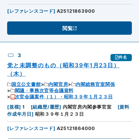
[
レファレンスコード
]
A25121863900
閲覧
3
件名
党と未調整のもの（昭和39年1月23日）
（木）
国立公文書館
内閣官房
内閣総務官室関係
閣議・事務次官等会議資料
次官会議案件（１）・昭和３９年１月２３日
[
規模
]
1
[
組織歴/履歴
]
内閣官房内閣参事官室
[
資料
作成年月日
]
昭和３９年１月２３日
[
レファレンスコード
]
A25121864000