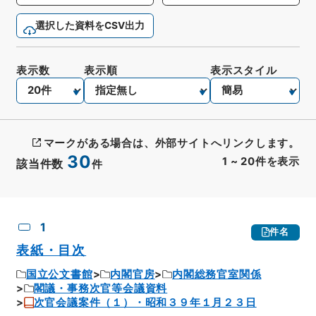
選択した資料をCSV出力
表示数
表示順
表示スタイル
マークがある場合は、外部サイトへリンクします。
30
1
~
20
件を表示
該当件数
件
CSV出力
No.
概要情報
画像等
1
件名
表紙・目次
国立公文書館
内閣官房
内閣総務官室関係
閣議・事務次官等会議資料
次官会議案件（１）・昭和３９年１月２３日