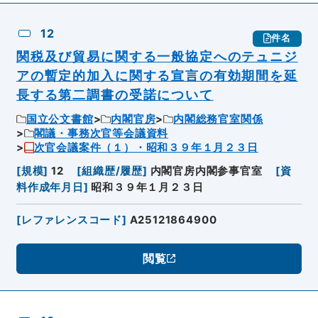
12
件名
関税及び貿易に関する一般協定へのテュニジ
アの暫定的加入に関する宣言の有効期間を延
長する第二調書の受諾について
国立公文書館
内閣官房
内閣総務官室関係
閣議・事務次官等会議資料
次官会議案件（１）・昭和３９年１月２３日
[
規模
]
12
[
組織歴/履歴
]
内閣官房内閣参事官室
[
資
料作成年月日
]
昭和３９年１月２３日
[
レファレンスコード
]
A25121864900
閲覧