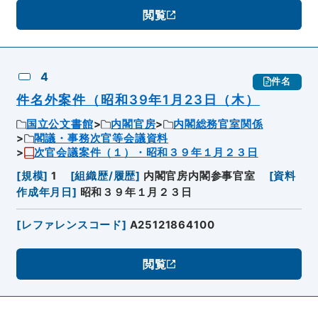
閲覧
4
件名
件名外案件（昭和39年1月23日（木）
国立公文書館
内閣官房
内閣総務官室関係
閣議・事務次官等会議資料
次官会議案件（１）・昭和３９年１月２３日
[
規模
]
1
[
組織歴/履歴
]
内閣官房内閣参事官室
[
資料
作成年月日
]
昭和３９年１月２３日
[
レファレンスコード
]
A25121864100
閲覧