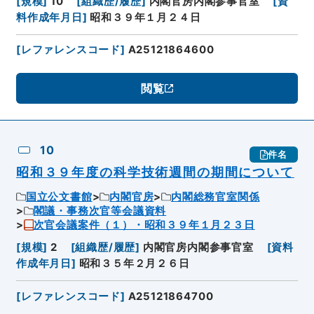
[
規模
]
10
[
組織歴/履歴
]
内閣官房内閣参事官室
[
資
料作成年月日
]
昭和３９年１月２４日
[
レファレンスコード
]
A25121864600
閲覧
10
件名
昭和３９年度の科学技術週間の期間について
国立公文書館
内閣官房
内閣総務官室関係
閣議・事務次官等会議資料
次官会議案件（１）・昭和３９年１月２３日
[
規模
]
2
[
組織歴/履歴
]
内閣官房内閣参事官室
[
資料
作成年月日
]
昭和３５年２月２６日
[
レファレンスコード
]
A25121864700