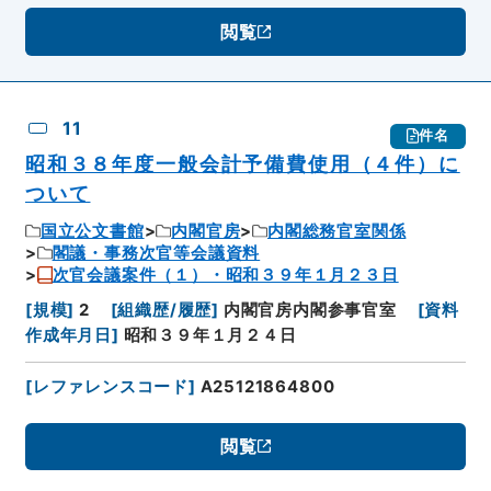
閲覧
11
件名
昭和３８年度一般会計予備費使用（４件）に
ついて
国立公文書館
内閣官房
内閣総務官室関係
閣議・事務次官等会議資料
次官会議案件（１）・昭和３９年１月２３日
[
規模
]
2
[
組織歴/履歴
]
内閣官房内閣参事官室
[
資料
作成年月日
]
昭和３９年１月２４日
[
レファレンスコード
]
A25121864800
閲覧