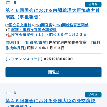
5
件名
第４６回国会における内閣総理大臣施政方針
演説（事後報告）
国立公文書館
内閣官房
内閣総務官室関係
閣議・事務次官等会議資料
次官会議案件（１）・昭和３９年１月２３日
[
規模
]
8
[
組織歴/履歴
]
内閣官房内閣参事官室
[
資料
作成年月日
]
昭和３９年１月２３日
[
レファレンスコード
]
A25121864200
閲覧
6
件名
第４６回国会における外務大臣の外交演説