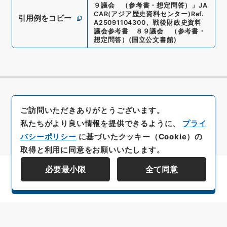
９議会 （参考書・想定問答）
」
JA
CAR(アジア歴史資料センター)
Ref.
引用例をコピー
A25091104300
、
戦後財政史資料
議会参考書 ８９議会 （参考書・
想定問答）
(
国立公文書館
)
ご訪問いただきありがとうございます。
私たちがより良い情報を提供できるように、
プライ
バシーポリシー
に基づいたクッキー（Cookie）の
取得と利用に同意をお願いいたします。
必要最小限
全て同意
資料群階層を表示する
All rights reserved/Copyright©
Japan Center for Asian Historical Records