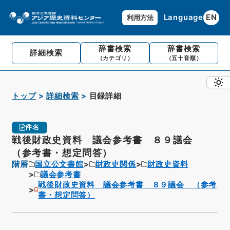
Language
EN
利用方法
辞書検索
辞書検索
詳細検索
（カテゴリ）
（五十音順）
トップ
詳細検索
目録詳細
件名
戦後財政史資料 議会参考書 ８９議会
（参考書・想定問答）
階層
国立公文書館
財政史関係
財政史資料
議会参考書
戦後財政史資料 議会参考書 ８９議会 （参考
書・想定問答）