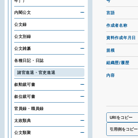
号
年］）
内閣公文
言語
公文録
作成者名称
公文別録
資料作成年月日
公文雑纂
規模
各種日記・日誌
組織歴/履歴
諸官進退・官吏進退
内容
叙勲裁可書
叙位裁可書
官員録・職員録
URIをコピー
太政類典
引用例をコピー
公文類聚