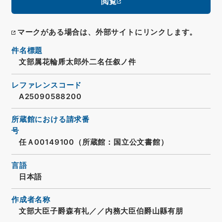
閲覧
マークがある場合は、外部サイトにリンクします。
件名標題
文部属花輪乕太郎外二名任叙ノ件
レファレンスコード
A25090588200
所蔵館における請求番
号
任Ａ00149100（所蔵館：国立公文書館）
言語
日本語
作成者名称
文部大臣子爵森有礼／／内務大臣伯爵山縣有朋