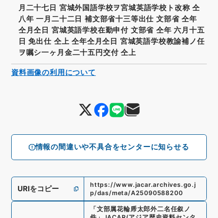
月二十七日 宮城外国語学校ヲ宮城英語学校ト改称 仝
八年 一月二十二日 補文部省十三等出仕 文部省 仝年
仝月仝日 宮城英語学校在勤申付 文部省 仝年 六月十五
日 免出仕 仝上 仝年仝月仝日 宮城英語学校教諭補ノ任
ヲ嘱シ一ヶ月金二十五円交付 仝上
資料画像の利用について
情報の間違いや不具合をセンターに知らせる
https://www.jacar.archives.go.j
URIをコピー
p/das/meta/A25090588200
「
文部属花輪乕太郎外二名任叙ノ
件
」
JACAR(アジア歴史資料センタ