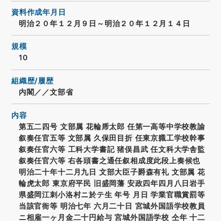
資料作成年月日
明治２０年１２月９日～明治２０年１２月１４日
規模
10
組織歴/履歴
内閣／／文部省
内容
第五二四号 文部属 花輪乕太郎 任第一高等中学校教諭
叙奏任官五等 文部属 久保田目折 任東京軄工学校幹事
叙奏任官六等 工科大学書記 猪俣昌武 任文科大学舎監
叙奏任官六等 右各頭書之通任叙相成度此段上奏候也
明治二十年十二月九日 文部大臣子爵森有礼 文部属 花
輪虎太郎 東京府平民 旧盛岡藩 安政四年四月八日岩手
県盛岡江刺小洛村ニ於テ生 年号 月日 学業官職賞罰等
当該官衙等 明治七年 六月二十日 宮城外国語学校教員
ニ相雇一ヶ月金二十円給与 宮城外国語学校 仝年 十二