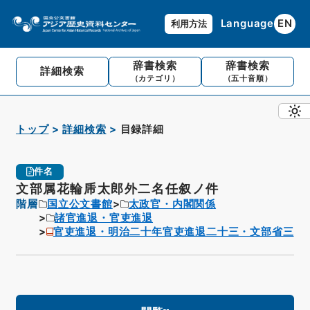
Language
EN
利用方法
辞書検索
辞書検索
詳細検索
（カテゴリ）
（五十音順）
トップ
詳細検索
目録詳細
件名
文部属花輪乕太郎外二名任叙ノ件
階層
国立公文書館
太政官・内閣関係
諸官進退・官吏進退
官吏進退・明治二十年官吏進退二十三・文部省三