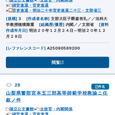
国立公文書館
太政官・内閣関係
諸官進退・官吏進退
官吏進退・明治二十年官吏進退二十三・文部省三
[
規模
]
3
[
作成者名称
]
文部大臣子爵森有礼／／法科大
学教授穂積陳重
[
組織歴/履歴
]
内閣／／文部省
[
資料
作成年月日
]
明治２０年１２月２４日～明治２０年１２
月２８日
[
レファレンスコード
]
A25090589200
閲覧
29
件名
山梨県警部宮本五三郎高等師範学校教諭ニ任
叙ノ件
国立公文書館
太政官・内閣関係
諸官進退・官吏進退