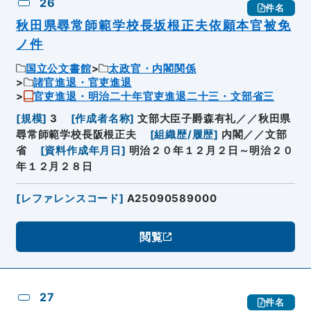
26
件名
秋田県尋常師範学校長坂根正夫依願本官被免
ノ件
国立公文書館
太政官・内閣関係
諸官進退・官吏進退
官吏進退・明治二十年官吏進退二十三・文部省三
[
規模
]
3
[
作成者名称
]
文部大臣子爵森有礼／／秋田県
尋常師範学校長阪根正夫
[
組織歴/履歴
]
内閣／／文部
省
[
資料作成年月日
]
明治２０年１２月２日～明治２０
年１２月２８日
[
レファレンスコード
]
A25090589000
閲覧
27
件名