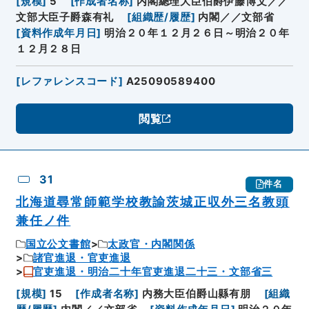
[
規模
]
5
[
作成者名称
]
内閣總理大臣伯爵伊藤博文／／
文部大臣子爵森有礼
[
組織歴/履歴
]
内閣／／文部省
[
資料作成年月日
]
明治２０年１２月２６日～明治２０年
１２月２８日
[
レファレンスコード
]
A25090589400
閲覧
31
件名
北海道尋常師範学校教諭茨城正収外三名教頭
兼任ノ件
国立公文書館
太政官・内閣関係
諸官進退・官吏進退
官吏進退・明治二十年官吏進退二十三・文部省三
[
規模
]
15
[
作成者名称
]
内務大臣伯爵山縣有朋
[
組織