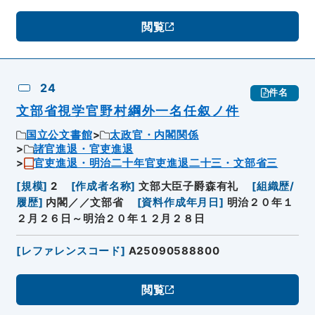
閲覧
24
件名
文部省視学官野村綱外一名任叙ノ件
国立公文書館
太政官・内閣関係
諸官進退・官吏進退
官吏進退・明治二十年官吏進退二十三・文部省三
[
規模
]
2
[
作成者名称
]
文部大臣子爵森有礼
[
組織歴/
履歴
]
内閣／／文部省
[
資料作成年月日
]
明治２０年１
２月２６日～明治２０年１２月２８日
[
レファレンスコード
]
A25090588800
閲覧