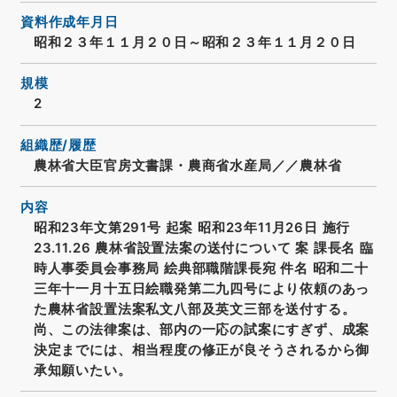
資料作成年月日
昭和２３年１１月２０日～昭和２３年１１月２０日
規模
2
組織歴/履歴
農林省大臣官房文書課・農商省水産局／／農林省
内容
昭和23年文第291号 起案 昭和23年11月26日 施行
23.11.26 農林省設置法案の送付について 案 課長名 臨
時人事委員会事務局 絵典部職階課長宛 件名 昭和二十
三年十一月十五日絵職発第二九四号により依頼のあっ
た農林省設置法案私文八部及英文三部を送付する。
尚、この法律案は、部内の一応の試案にすぎず、成案
決定までには、相当程度の修正が良そうされるから御
承知願いたい。