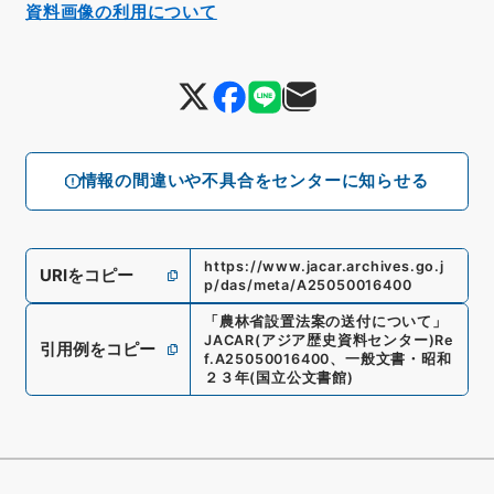
資料画像の利用について
情報の間違いや不具合をセンターに知らせる
https://www.jacar.archives.go.j
URIをコピー
p/das/meta/A25050016400
「
農林省設置法案の送付について
」
JACAR(アジア歴史資料センター)
Re
引用例をコピー
f.
A25050016400
、
一般文書・昭和
２３年
(
国立公文書館
)