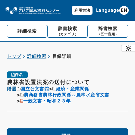
Language
EN
利用方法
辞書検索
辞書検索
詳細検索
（カテゴリ）
（五十音順）
トップ
詳細検索
目録詳細
件名
農林省設置法案の送付について
階層
国立公文書館
経済・産業関係
農商務省農林行政関係～農林水産省文書
一般文書・昭和２３年