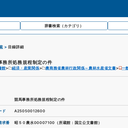
辞書検索
（カテゴリ）
索
目録詳細
事務所処務規程制定の件
書館
経済・産業関係
農商務省農林行政関係～農林水産省文書
一
競馬事務所処務規程制定の件
ード
A25050012600
請求番
昭５０農水00007100（所蔵館：国立公文書館）