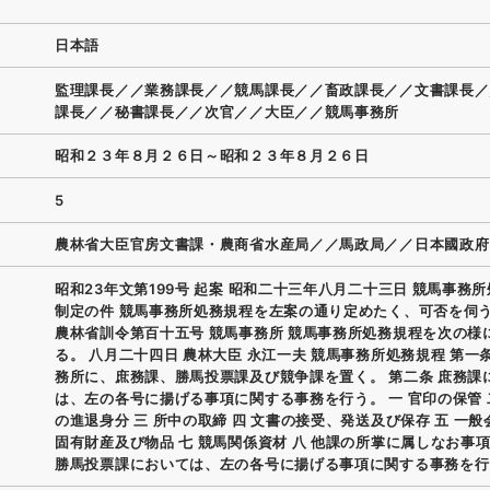
日本語
監理課長／／業務課長／／競馬課長／／畜政課長／／文書課長／
課長／／秘書課長／／次官／／大臣／／競馬事務所
昭和２３年８月２６日～昭和２３年８月２６日
5
農林省大臣官房文書課・農商省水産局／／馬政局／／日本國政府
昭和23年文第199号 起案 昭和二十三年八月二十三日 競馬事務
制定の件 競馬事務所処務規程を左案の通り定めたく、可否を伺う
農林省訓令第百十五号 競馬事務所 競馬事務所処務規程を次の様
る。 八月二十四日 農林大臣 永江一夫 競馬事務所処務規程 第一
務所に、庶務課、勝馬投票課及び競争課を置く。 第二条 庶務課
は、左の各号に揚げる事項に関する事務を行う。 一 官印の保管 
の進退身分 三 所中の取締 四 文書の接受、発送及び保存 五 一般
固有財産及び物品 七 競馬関係資材 八 他課の所掌に属しなお事項
勝馬投票課においては、左の各号に揚げる事項に関する事務を行