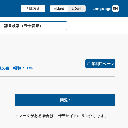
Language
EN
利用方法
Light
Dark
辞書検索
（五十音順）
印刷用ページ
般文書・昭和２３年
閲覧
マークがある場合は、外部サイトにリンクします。