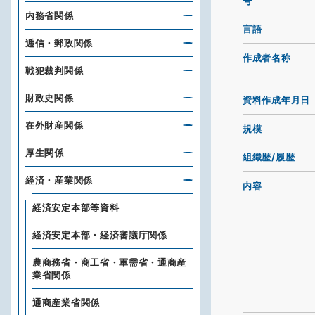
号
内務省関係
言語
逓信・郵政関係
作成者名称
戦犯裁判関係
財政史関係
資料作成年月日
在外財産関係
規模
厚生関係
組織歴/履歴
経済・産業関係
内容
経済安定本部等資料
経済安定本部・経済審議庁関係
農商務省・商工省・軍需省・通商産
業省関係
通商産業省関係