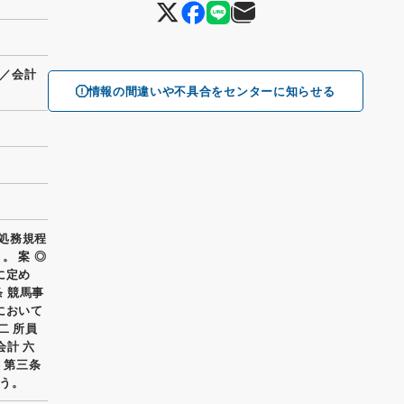
／会計
情報の間違いや不具合をセンターに知らせる
所処務規程
。 案 ◎
に定め
条 競馬事
において
二 所員
会計 六
 第三条
う。