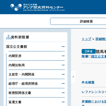
詳細検索
資料群階層
トップ
詳細検
国立公文書館
競馬
件名
内閣官房
階層
国立公文
内閣法制局
太政官・内閣関係
件名標題
総理庁・総理府関係
レファレンスコ
枢密院関係文書
所蔵館における
返還文書