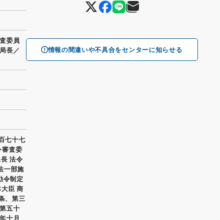
査委員
情報の間違いや不具合をセンターに知らせる
局長／
六百七十七
令審査委
課長 法令
制法一部施
勅令制定
大臣 商
十条、第三
第五十
年十月