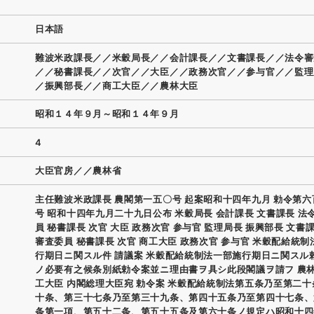
日本語
難波米政課長／／米穀局長／／会計課長／／文書課長／／法令審
／／秘書課長／／次官／／大臣／／政務次官／／参与官／／監理
／振興部長／／商工大臣／／農林大臣
昭和１４年９月～昭和１４年９月
4
大臣官房／／農林省
主任難波米政課長 農閣第一五〇号 起案昭和十四年九月 勅令第
号 昭和十四年九月二十九日公布 米穀局長 会計課長 文書課長 法
員 秘書課長 次官 大臣 政務次官 参与官 監理局長 振興部長 文書
審査委員 秘書課長 次官 商工大臣 政務次官 参与官 米穀配給統
行期日ニ関スル件 請議案 米穀配給統制法一部施行期日ニ関スル
ノ必要有之候条別紙勅令案並ニ理由書ヲ具シ此段閣議ヲ請フ 農林
工大臣 内閣総理大臣宛 勅令案 米穀配給統制法第五条乃至第二
十条、第三十七条乃至第三十九条、第四十五条乃至第四十七条、
条第一項、第五十二条、第五十五条及第六十条ノ規定ハ昭和十四