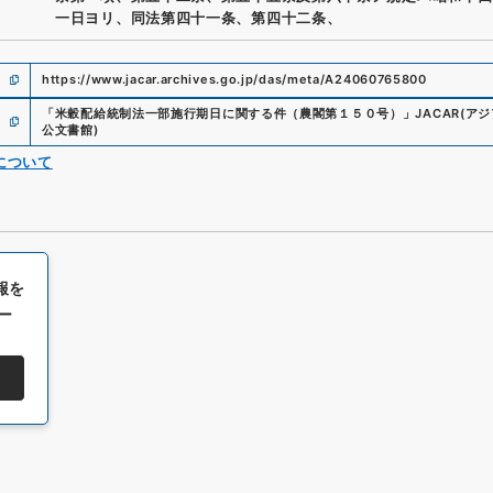
一日ヨリ、同法第四十一条、第四十二条、
https://www.jacar.archives.go.jp/das/meta/A24060765800
「
米穀配給統制法一部施行期日に関する件（農閣第１５０号）
」
JACAR(ア
公文書館
)
について
報を
ー
All rights reserved/Copyright©
Japan Center for Asian Historical Record