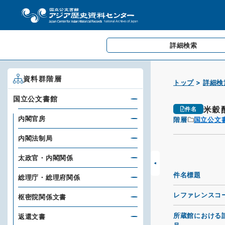
詳細検索
資料群階層
トップ
詳細検
国立公文書館
米穀
件名
内閣官房
階層
国立公文
内閣法制局
太政官・内閣関係
件名標題
総理庁・総理府関係
レファレンスコ
枢密院関係文書
所蔵館における
返還文書