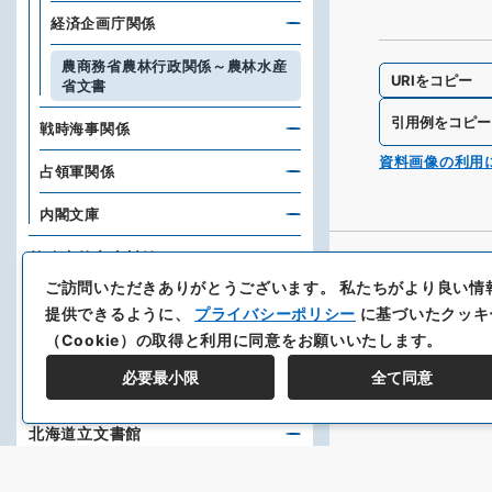
経済企画庁関係
農商務省農林行政関係～農林水産
URIをコピー
省文書
引用例をコピー
戦時海事関係
資料画像の利用
占領軍関係
内閣文庫
外務省外交史料館
ご訪問いただきありがとうございます。
私たちがより良い情
防衛省防衛研究所
提供できるように、
プライバシーポリシー
に基づいたクッキ
（Cookie）の取得と利用に同意をお願いいたします。
琉球大学附属図書館
必要最小限
全て同意
北海道立図書館
北海道立文書館
神戸大学附属図書館