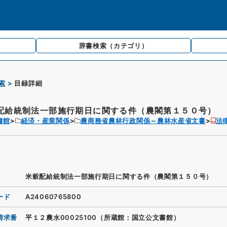
辞書検索
（カテゴリ）
索
目録詳細
配給統制法一部施行期日に関する件（農閣第１５０号）
書館
経済・産業関係
農商務省農林行政関係～農林水産省文書
法
米穀配給統制法一部施行期日に関する件（農閣第１５０号）
ード
A24060765800
請求番
平１２農水00025100（所蔵館：国立公文書館）