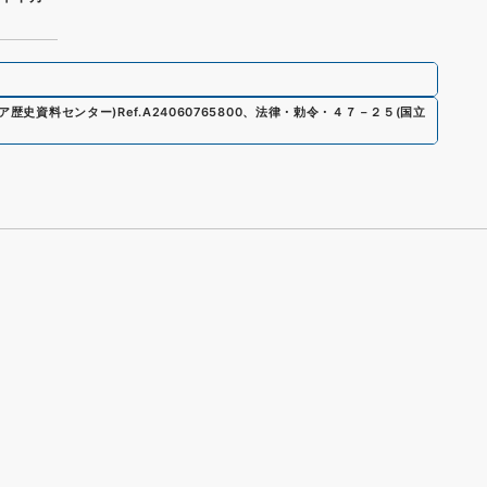
ジア歴史資料センター)
Ref.
A24060765800
、
法律・勅令・４７－２５
(
国立
s