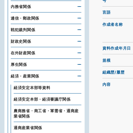
号
内務省関係
言語
逓信・郵政関係
作成者名称
戦犯裁判関係
財政史関係
資料作成年月日
在外財産関係
規模
厚生関係
組織歴/履歴
経済・産業関係
内容
経済安定本部等資料
経済安定本部・経済審議庁関係
農商務省・商工省・軍需省・通商産
業省関係
通商産業省関係