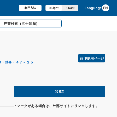
Language
EN
利用方法
Light
Dark
辞書検索
（五十音順）
印刷用ページ
律・勅令・４７－２５
閲覧
マークがある場合は、外部サイトにリンクします。