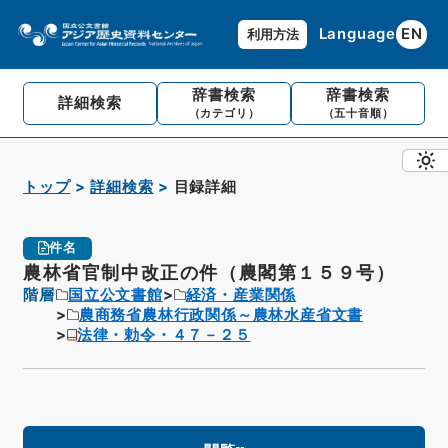
Language
EN
利用方法
辞書検索
辞書検索
詳細検索
（カテゴリ）
（五十音順）
トップ
詳細検索
目録詳細
件名
農林省官制中改正の件（農閣第１５９号）
階層
国立公文書館
経済・産業関係
農商務省農林行政関係～農林水産省文書
法律・勅令・４７－２５