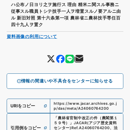
ハ公布ノ日ヨリ之ヲ施行ス 理由 精米ニ関スル事務ニ
従事スル職員トシテ技手一人ヲ増置スルノ要アルニ由
ル 新旧対照 第十六条第一項 農林省ニ農林技手専任百
四十九人ヲ置ク
資料画像の利用について
情報の間違いや不具合をセンターに知らせる
https://www.jacar.archives.go.j
URIをコピー
p/das/meta/A24060764200
「
農林省官制中改正の件（農閣第１
５９号）
」
JACAR(アジア歴史資料
引用例をコピー
センター)
Ref.
A24060764200
、
法