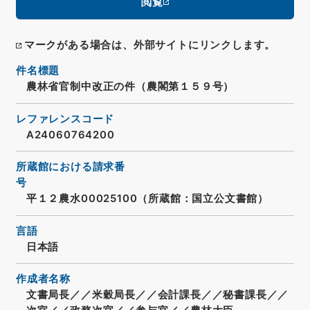
閲覧
マークがある場合は、外部サイトにリンクします。
件名標題
農林省官制中改正の件（農閣第１５９号）
レファレンスコード
A24060764200
所蔵館における請求番
号
平１２農水00025100（所蔵館：国立公文書館）
言語
日本語
作成者名称
文書局長／／米穀局長／／会計課長／／秘書課長／／