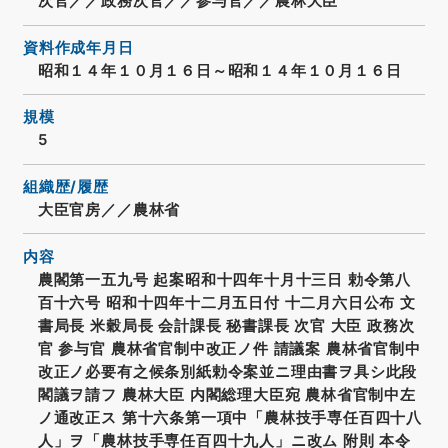
次官／／政務次官／／参与官／／農林大臣
資料作成年月日
昭和１４年１０月１６日～昭和１４年１０月１６日
規模
5
組織歴/履歴
大臣官房／／農林省
内容
農閣第一五九号 起案昭和十四年十月十三日 勅令第八
百十六号 昭和十四年十二月五日付 十二月六日公布 文
書局長 米穀局長 会計課長 秘書課長 次官 大臣 政務次
官 参与官 農林省官制中改正ノ件 請議案 農林省官制中
改正ノ必要有之候条別紙勅令案並ニ理由書ヲ具シ此段
閣議ヲ請フ 農林大臣 内閣総理大臣宛 農林省官制中左
ノ通改正ス 第十六条第一項中「農林技手専任百四十八
人」ヲ「農林技手専任百四十九人」ニ改ム 附則 本令