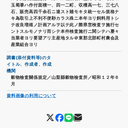
玉蜀黍ハ作付面積一、四一二町、収穫高一七、三七八
石、販売高四千余石ニ達スト雖モキタ統一セル規格ナ
キ為取引上不利不便尠カラス殊ニ本年ヨリ飼料用トシ
テ改良増殖ノ計画アルヲ以テ此ノ際県営検査ヲ施行セ
ントスルモノナリ而シテ本件検査施行ニ関シテハ屡々
当業者ヨリ要望アリ主産地タル＠東郡北部町村農会及
産業組合ヨリ
調書(添付資料等)のタ
イトル、作成者、作成
機関
穀物檢査關係規定／山梨縣穀物檢査所／昭和１２年６
月
資料画像の利用について