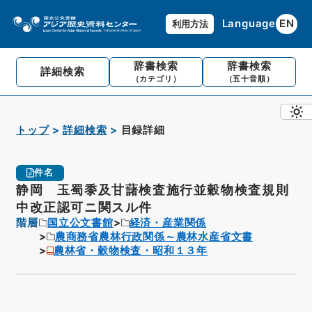
Language
EN
利用方法
辞書検索
辞書検索
詳細検索
（カテゴリ）
（五十音順）
トップ
詳細検索
目録詳細
件名
静岡 玉蜀黍及甘藷検査施行並穀物検査規則
中改正認可ニ関スル件
階層
国立公文書館
経済・産業関係
農商務省農林行政関係～農林水産省文書
農林省・穀物検査・昭和１３年