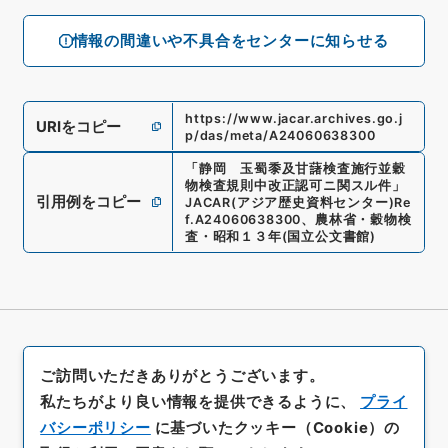
情報の間違いや不具合をセンターに知らせる
https://www.jacar.archives.go.j
URIをコピー
p/das/meta/A24060638300
「
静岡 玉蜀黍及甘藷検査施行並穀
物検査規則中改正認可ニ関スル件
」
引用例をコピー
JACAR(アジア歴史資料センター)
Re
f.
A24060638300
、
農林省・穀物検
査・昭和１３年
(
国立公文書館
)
ご訪問いただきありがとうございます。
私たちがより良い情報を提供できるように、
プライ
バシーポリシー
に基づいたクッキー（Cookie）の