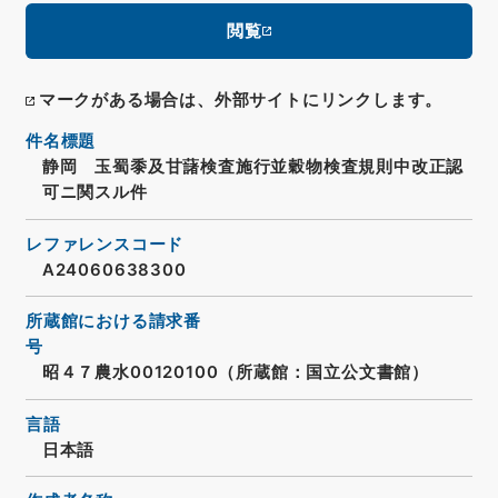
閲覧
マークがある場合は、外部サイトにリンクします。
件名標題
静岡 玉蜀黍及甘藷検査施行並穀物検査規則中改正認
可ニ関スル件
レファレンスコード
A24060638300
所蔵館における請求番
号
昭４７農水00120100（所蔵館：国立公文書館）
言語
日本語