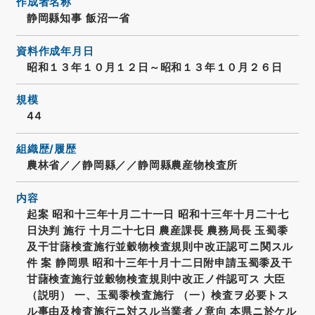
作成者名称
静岡縣知事 飯沼一省
資料作成年月日
昭和１３年１０月１２日～昭和１３年１０月２６日
規模
44
組織歴/履歴
農林省／／静岡縣／／静岡縣農産物検査所
内容
起案 昭和十三年十月二十一日 昭和十三年十月二十七
日決判 施行 十月二十七日 農産課長 農務局長 玉蜀黍
及干甘藷検査施行並穀物検査規則中改正認可ニ関スル
件 案 静岡県 昭和十三年十月十二日附申請玉蜀黍及干
甘藷検査施行並穀物検査規則中改正ノ件認可ス 大臣
（説明） 一、玉蜀黍検査施行 （一）検査ヲ必要トス
ル事由及検査施行ニ対スル当業者ノ意向 本県ニ於ケル