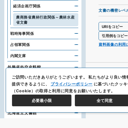
経済企画庁関係
文書の機密レベ
農商務省農林行政関係～農林水産
省文書
URIをコピー
戦時海事関係
引用例をコピー
資料画像の利用
占領軍関係
内閣文庫
外務省外交史料館
ご訪問いただきありがとうございます。
私たちがより良い情
防衛省防衛研究所
提供できるように、
プライバシーポリシー
に基づいたクッキ
琉球大学附属図書館
（Cookie）の取得と利用に同意をお願いいたします。
必要最小限
全て同意
北海道立図書館
北海道立文書館
神戸大学附属図書館