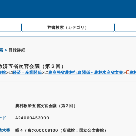
辞書検索
（カテゴリ）
索
目録詳細
救済五省次官会議（第２回）
書館
経済・産業関係
農商務省農林行政関係～農林水産省文書
農
農村救済五省次官会議（第２回）
ード
A24060453000
請求番
昭４７農水00009100（所蔵館：国立公文書館）