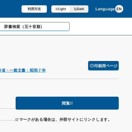
Language
EN
利用方法
Light
Dark
辞書検索
（五十音順）
印刷用ページ
林省・一般文書・昭和７年
閲覧
マークがある場合は、外部サイトにリンクします。