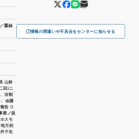
／蠶絲
情報の間違いや不具合をセンターに知らせる
長 山林
二回)ニ
長、法制
一、会議
報告 ○
)事業ノ規
及ホスモ
ノ地方的
例外ヲ生