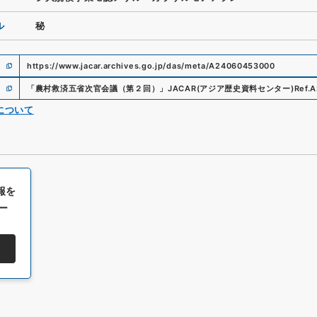
ル
秘
https://www.jacar.archives.go.jp/das/meta/A24060453000
「
農村救済五省次官会議（第２回）
」
JACAR(アジア歴史資料センター)
Ref.
A
について
報を
ー
All rights reserved/Copyright©
Japan Center for Asian Historical Record