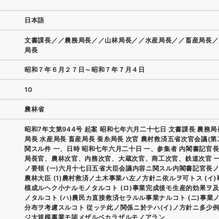
日本語
文書課長／／農務局長／／山林局長／／水産局長／／畜産局長／
局長
昭和７年６月２７日～昭和７年７月４日
10
農林省
昭和7年文第944号 起案 昭和七年六月二十七日 文書課長 農務局
局長 水産局長 畜産局長 蚕糸局長 次官 農村救済五省次官会議(第
関スル件 一、日時 昭和七年六月二十日 一、参集者 内閣書記官
局長官、農林次官、内務次官、大蔵次官、商工次官、鉄道次官 
ノ要領 (一)六月十七日五省大臣会議内容ニ関スル内閣書記官長ノ
農林大臣 (1)農村救済ノ土木事業ハ左ノ方針ニ依ルヲ可トス (イ
模成ルヘク小ナルモノタルコト (ロ)事業完成後モ生産的効果ヲ
ノタルコト (ハ)農民カ直接救済セラルル事業ナルコト (ニ)事業
分布ヲ考慮スルコト 従ッテ此ノ関係ニ於テハ(イ)ノ方針ニ多少
ジ大規模事業モ認メザルベカラザルモノアラン