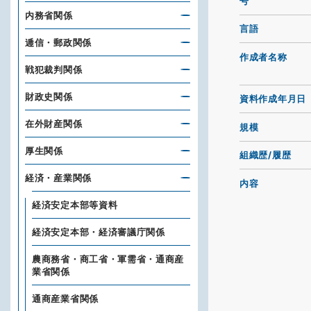
号
内務省関係
言語
逓信・郵政関係
作成者名称
戦犯裁判関係
財政史関係
資料作成年月日
在外財産関係
規模
厚生関係
組織歴/履歴
経済・産業関係
内容
経済安定本部等資料
経済安定本部・経済審議庁関係
農商務省・商工省・軍需省・通商産
業省関係
通商産業省関係