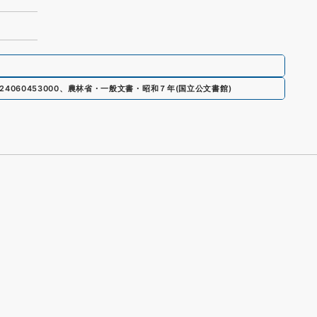
24060453000
、
農林省・一般文書・昭和７年
(
国立公文書館
)
s