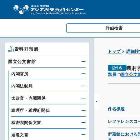
詳細検索
資料群階層
トップ
詳細検
国立公文書館
農村
件名
内閣官房
階層
国立公文
内閣法制局
太政官・内閣関係
件名標題
総理庁・総理府関係
レファレンスコ
枢密院関係文書
所蔵館における
返還文書