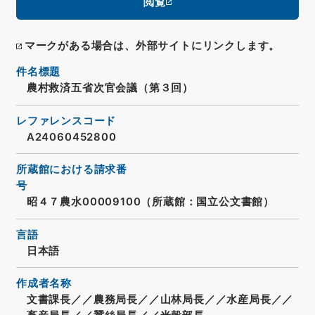
閲覧
マークがある場合は、外部サイトにリンクします。
件名標題
農村救済五省次官会議（第３回）
レファレンスコード
A24060452800
所蔵館における請求番
号
昭４７農水00009100（所蔵館：国立公文書館）
言語
日本語
作成者名称
文書課長／／農務局長／／山林局長／／水産局長／／