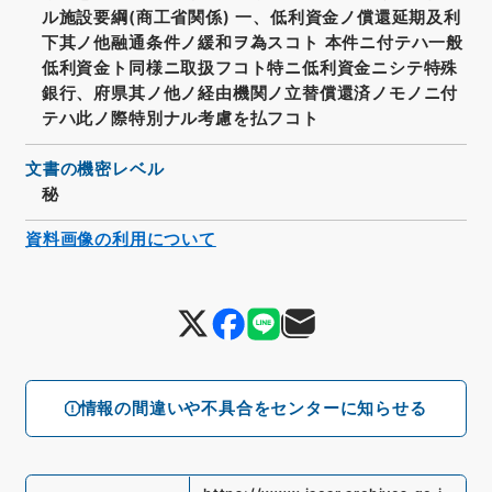
ル施設要綱(商工省関係) 一、低利資金ノ償還延期及利
下其ノ他融通条件ノ緩和ヲ為スコト 本件ニ付テハ一般
低利資金ト同様ニ取扱フコト特ニ低利資金ニシテ特殊
銀行、府県其ノ他ノ経由機関ノ立替償還済ノモノニ付
テハ此ノ際特別ナル考慮を払フコト
文書の機密レベル
秘
資料画像の利用について
情報の間違いや不具合をセンターに知らせる