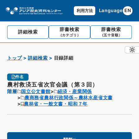
Language
EN
利用方法
辞書検索
辞書検索
詳細検索
（カテゴリ）
（五十音順）
トップ
詳細検索
目録詳細
件名
農村救済五省次官会議（第３回）
階層
国立公文書館
経済・産業関係
農商務省農林行政関係～農林水産省文書
農林省・一般文書・昭和７年