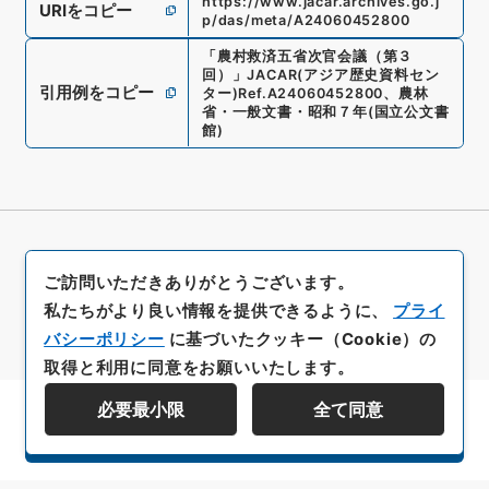
https://www.jacar.archives.go.j
URIをコピー
p/das/meta/A24060452800
「
農村救済五省次官会議（第３
回）
」
JACAR(アジア歴史資料セン
引用例をコピー
ター)
Ref.
A24060452800
、
農林
省・一般文書・昭和７年
(
国立公文書
館
)
ご訪問いただきありがとうございます。
私たちがより良い情報を提供できるように、
プライ
バシーポリシー
に基づいたクッキー（Cookie）の
取得と利用に同意をお願いいたします。
必要最小限
全て同意
資料群階層を表示する