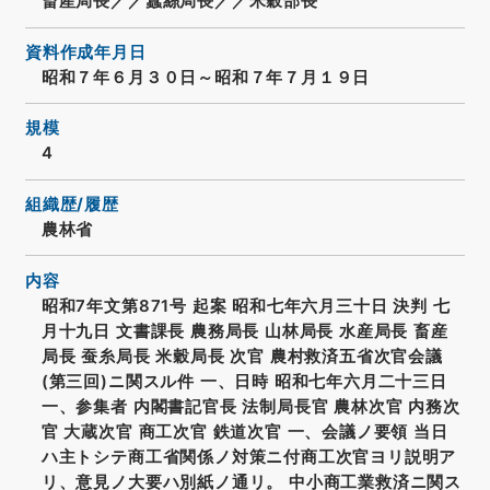
畜産局長／／蠶絲局長／／米穀部長
資料作成年月日
昭和７年６月３０日～昭和７年７月１９日
規模
4
組織歴/履歴
農林省
内容
昭和7年文第871号 起案 昭和七年六月三十日 決判 七
月十九日 文書課長 農務局長 山林局長 水産局長 畜産
局長 蚕糸局長 米穀局長 次官 農村救済五省次官会議
(第三回)ニ関スル件 一、日時 昭和七年六月二十三日
一、参集者 内閣書記官長 法制局長官 農林次官 内務次
官 大蔵次官 商工次官 鉄道次官 一、会議ノ要領 当日
ハ主トシテ商工省関係ノ対策ニ付商工次官ヨリ説明ア
リ、意見ノ大要ハ別紙ノ通リ。 中小商工業救済ニ関ス