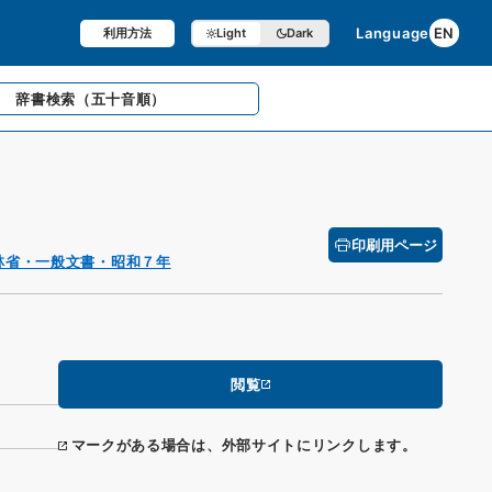
Language
EN
利用方法
Light
Dark
辞書検索
（五十音順）
印刷用ページ
林省・一般文書・昭和７年
閲覧
マークがある場合は、外部サイトにリンクします。