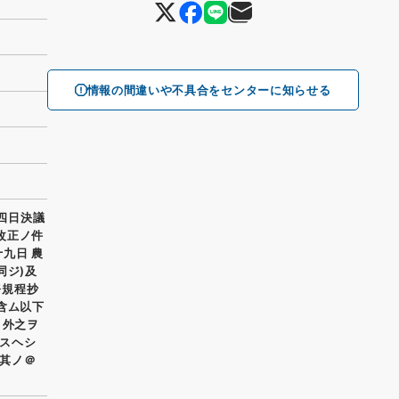
情報の間違いや不具合をセンターに知らせる
十四日決議
中改正ノ件
十九日 農
同ジ)及
務規程抄
含ム以下
ノ外之ヲ
スヘシ
其ノ＠