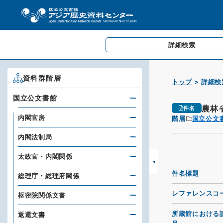
詳細検索
資料群階層
トップ
詳細検
国立公文書館
農林
件名
内閣官房
階層
国立公文
内閣法制局
太政官・内閣関係
件名標題
総理庁・総理府関係
レファレンスコ
枢密院関係文書
所蔵館における
返還文書