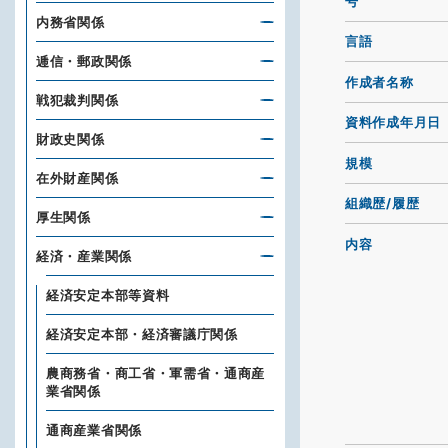
号
内務省関係
言語
逓信・郵政関係
作成者名称
戦犯裁判関係
資料作成年月日
財政史関係
規模
在外財産関係
組織歴/履歴
厚生関係
内容
経済・産業関係
経済安定本部等資料
経済安定本部・経済審議庁関係
農商務省・商工省・軍需省・通商産
業省関係
通商産業省関係