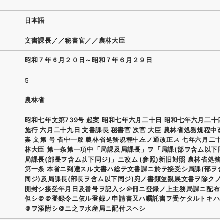
日本語
文書課長／／秘書官／／農林大臣
昭和７年６月２０日～昭和７年６月２９日
5
農林省
昭和七年文第739号 起案 昭和七年六月二十日 昭和七年六月二
施行 六月二十九日 文書課長 秘書官 次官 大臣 農林省処務規程
案 文第 号 省中一般 農林省処務規程中左ノ通改正ス 七年六月二
林大臣 第一条第一項中「局課及局課長」ヲ「局課(部ヲ含ム以下
局課長(部長ヲ含ム以下同ジ)」ニ改ム (参照)新旧対照 農林省処
第一条 本省ニ到達スル文書ハ総テ文書課ニ於テ接受シ局課(部ヲ
同ジ)及局課長(部長ヲ含ム以下同ジ)宛ノ書類並親展文書ヲ除ク
開封シ接受年月日及番号ヲ記入シ＠冊ニ登録ノ上主務局課ニ配布
但シ＠＠登録令ニ依ル登録ノ申請書又ハ嘱託書ヲ受ケタルトキハ
＠ヲ添附シ＠ニ之ヲ水産局ニ配付スヘシ