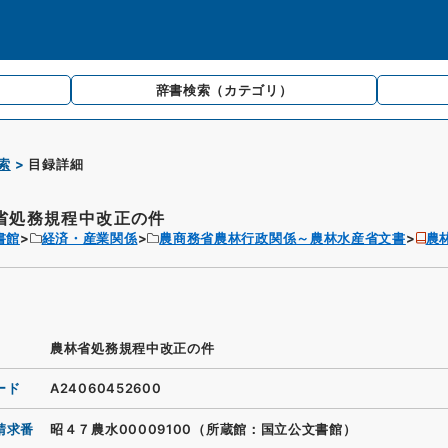
辞書検索
（カテゴリ）
索
目録詳細
省処務規程中改正の件
書館
経済・産業関係
農商務省農林行政関係～農林水産省文書
農
農林省処務規程中改正の件
ード
A24060452600
請求番
昭４７農水00009100（所蔵館：国立公文書館）