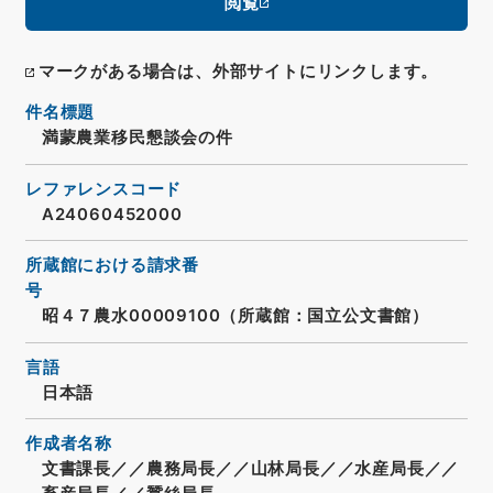
閲覧
マークがある場合は、外部サイトにリンクします。
件名標題
満蒙農業移民懇談会の件
レファレンスコード
A24060452000
所蔵館における請求番
号
昭４７農水00009100（所蔵館：国立公文書館）
言語
日本語
作成者名称
文書課長／／農務局長／／山林局長／／水産局長／／