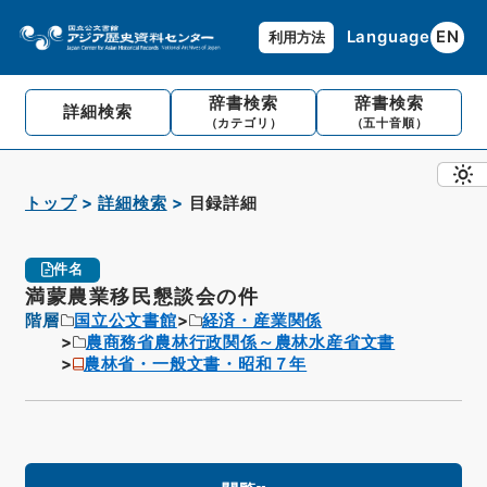
Language
EN
利用方法
辞書検索
辞書検索
詳細検索
（カテゴリ）
（五十音順）
トップ
詳細検索
目録詳細
件名
満蒙農業移民懇談会の件
階層
国立公文書館
経済・産業関係
農商務省農林行政関係～農林水産省文書
農林省・一般文書・昭和７年