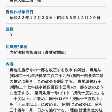
農林大臣三浦一雄
資料作成年月日
昭和３３年１２月２０日～昭和３３年１２月２０日
規模
9
組織歴/履歴
内閣法制局第四部（農林省関係）
内容
農地法施行令の一部を改正する政令 内閣は、農地法
(昭和二十七年法律第二百二十九号)第四十四条第二項
の規定に基き、この政令を制定する。 農地法施行令
(昭和二十七年政令第四百四十五号)の一部を次のよう
に改正する。 第四条第一号(イ)中「摂氏十度以上」を
「十度以上」に改め、同号(ロ)中「摂氏十三度以上」
を「十三度以上」に改める。 附則 この政令は、昭和
三十四年一月一日から施行する。 理由 計量単位の統