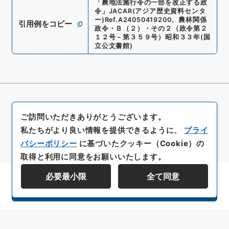
「
農地法施行令の一部を改正する政
令
」
JACAR(アジア歴史資料センタ
ー)
Ref.
A24050419200
、
農林関係
引用例をコピー
政令・Ｂ（２）・その２（政令第２
１２号－第３５９号）昭和３３年
(
国
立公文書館
)
ご訪問いただきありがとうございます。
私たちがより良い情報を提供できるように、
プライ
バシーポリシー
に基づいたクッキー（Cookie）の
取得と利用に同意をお願いいたします。
必要最小限
全て同意
資料群階層を表示する
All rights reserved/Copyright©