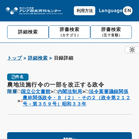
Language
EN
利用方法
辞書検索
辞書検索
詳細検索
（カテゴリ）
（五十音順）
トップ
詳細検索
目録詳細
件名
農地法施行令の一部を改正する政令
階層
国立公文書館
内閣法制局
法令案審議録関係
農林関係政令・Ｂ（２）・その２（政令第２１２
号－第３５９号）昭和３３年