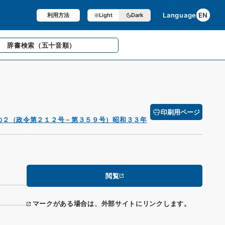
Language
EN
利用方法
Light
Dark
辞書検索
（五十音順）
印刷用ページ
の２（政令第２１２号－第３５９号）昭和３３年
閲覧
マークがある場合は、外部サイトにリンクします。