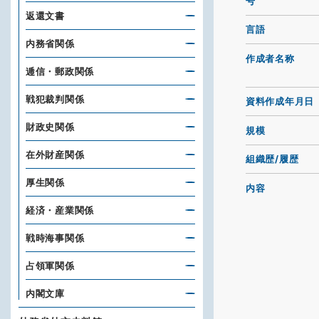
号
返還文書
言語
内務省関係
作成者名称
逓信・郵政関係
戦犯裁判関係
資料作成年月日
財政史関係
規模
在外財産関係
組織歴/履歴
厚生関係
内容
経済・産業関係
戦時海事関係
占領軍関係
内閣文庫