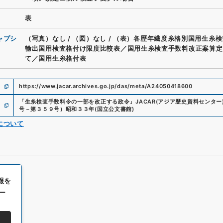
表
ャプシ
（写真）なし
/
（図）なし
/
（表）各歴年繊度糸格別国用生糸検
輸出国用検査格付け限度比較表／国用生糸検査手数料改正案算定
て／国用生糸格付表
https://www.jacar.archives.go.jp/das/meta/A24050418600
「
生糸検査手数料令の一部を改正する政令
」
JACAR(アジア歴史資料センター
号－第３５９号）昭和３３年
(
国立公文書館
)
について
報を
ー