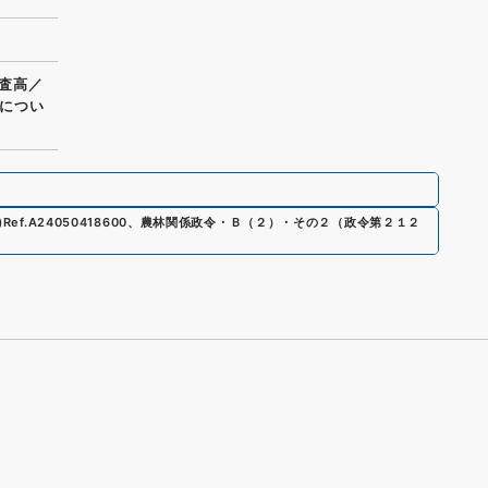
査高／
につい
)
Ref.
A24050418600
、
農林関係政令・Ｂ（２）・その２（政令第２１２