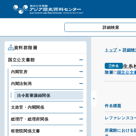
詳細検索
資料群階層
トップ
詳細検
国立公文書館
生糸
件名
内閣官房
階層
国立公文
内閣法制局
法令案審議録関係
件名標題
太政官・内閣関係
レファレンスコ
総理庁・総理府関係
所蔵館における
枢密院関係文書