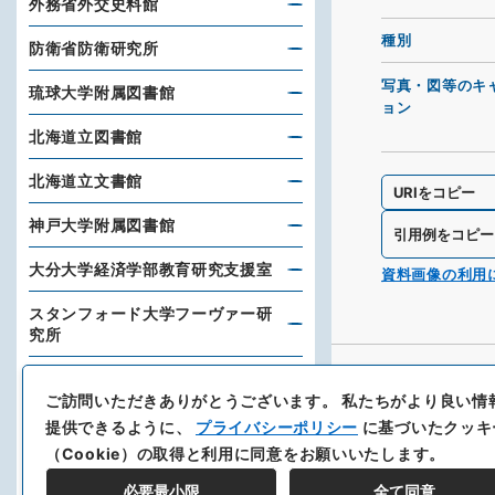
外務省外交史料館
種別
防衛省防衛研究所
写真・図等のキ
琉球大学附属図書館
ョン
北海道立図書館
北海道立文書館
URIをコピー
神戸大学附属図書館
引用例をコピー
大分大学経済学部教育研究支援室
資料画像の利用
スタンフォード大学フーヴァー研
究所
日本貿易振興機構アジア経済研究
所図書館
ご訪問いただきありがとうございます。
私たちがより良い情
提供できるように、
プライバシーポリシー
に基づいたクッキ
東洋文庫
（Cookie）の取得と利用に同意をお願いいたします。
新聞通信調査会
必要最小限
全て同意