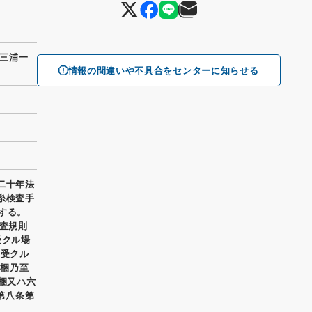
三浦一
情報の間違いや不具合をセンターに知らせる
二十年法
糸検査手
する。
検査規則
受クル場
ヲ受クル
六梱乃至
六梱又ハ六
第八条第