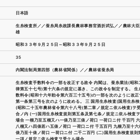
日本語
生糸検査所／／蚕糸局糸政課長農林事務官酒折武弘／／農林大臣
雄
昭和３３年９月２５日～昭和３３年９月２５日
35
内閣法制局第四部（農林省関係）／／農林省蚕糸局
生糸検査手数料令の一部を改正する政令 内閣は、蚕糸業法(昭和
律第五十七号)第十六条の規定に基き、この政令を制定する。 生
数料令(昭和十六年勅令第六百三十五号)の一部を次のように改正
第一条第三号を次のように改める。 三 国用生糸検査(国用生糸
(昭和二十五年農林省令第六十八号)第二章ノ規定ニ依ル検査)ヲ
合ノ内 (一)国用生糸検査規則第五条及第七条ノ規定ニ依ル検査
場合 一梱乃至五梱又ハ一俵乃至三俵ノ荷口 一荷口ニ付 千百円 
八梱又ハ四俵若ハ五俵ノ荷口 一荷口ニ付 千五百円 九梱乃至十
俵乃至十俵ノ荷口 一荷口ニ付 二千二百円 (二)国用生糸検査規則
一項ノ規定ニ依ル検査ヲ受クル場合