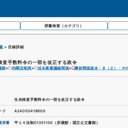
辞書検索
（カテゴリ）
索
目録詳細
検査手数料令の一部を改正する政令
書館
内閣法制局
法令案審議録関係
農林関係政令・Ｂ（２）・そ
生糸検査手数料令の一部を改正する政令
ード
A24050418600
請求番
平１４法制01351100（所蔵館：国立公文書館）