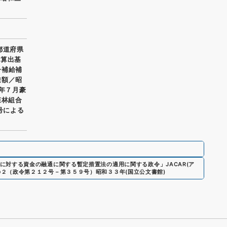
都道府県
額算出基
子補給補
透額／昭
3年７月豪
森林組合
号による
に対する資金の融通に関する暫定措置法の適用に関する政令
」
JACAR(ア
の２（政令第２１２号－第３５９号）昭和３３年
(
国立公文書館
)