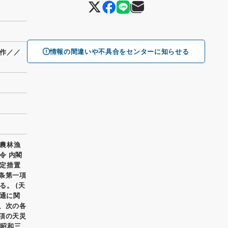
情報の間違いや不具合をセンターに知らせる
作／／
農林漁
令 内閣
定措置
条第一項
。 (天
融通に関
、次の各
項の天災
 昭和三