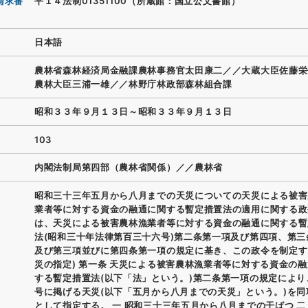
請求番
平１４法制01351100（所蔵館：国立公文書館）
日本語
農林省森林経済局金融課農林事務官太田康二／／大蔵大臣佐藤栄
農林大臣三浦一雄／／林野庁林政部森林組合課
昭和３３年９月１３日～昭和３３年９月１３日
103
内閣法制局第四部（農林省関係）／／農林省
昭和三十三年五月から八月までの天災についての天災による被害
業者等に対する資金の融通に関する暫定措置法の適用に関する政
は、天災による被害農林漁業者等に対する資金の融通に関する暫
法(昭和三十年法律第百三十六号)第二条第一項及び第四項、第三
及び第三項並びに第四条第一項の規定に基き、この政令を制定する
災の指定) 第一条 天災による被害農林漁業者等に対する資金の
する暫定措置法(以下「法」という。)第二条第一項の規定により
号に掲げる天災(以下「五月から八月までの天災」という。)を同
として指定する。 一 昭和三十三年五月から八月までの干ばつ 二