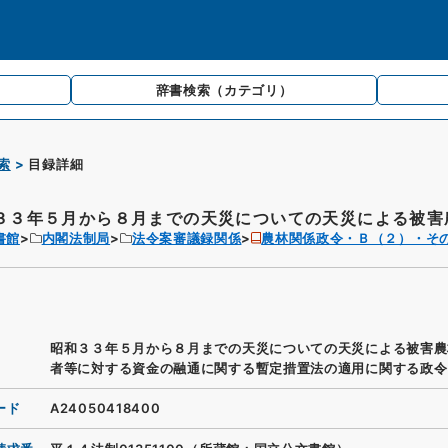
辞書検索
（カテゴリ）
索
目録詳細
３３年５月から８月までの天災についての天災による被害農
書館
内閣法制局
法令案審議録関係
農林関係政令・Ｂ（２）・そ
昭和３３年５月から８月までの天災についての天災による被害農
者等に対する資金の融通に関する暫定措置法の適用に関する政令
ード
A24050418400