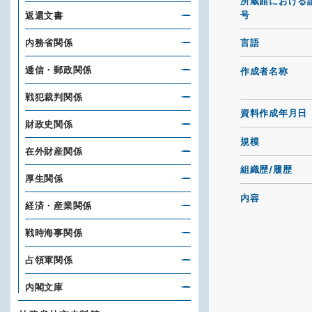
所蔵館における
号
返還文書
内務省関係
言語
逓信・郵政関係
作成者名称
戦犯裁判関係
資料作成年月日
財政史関係
規模
在外財産関係
組織歴/履歴
厚生関係
内容
経済・産業関係
戦時海事関係
占領軍関係
内閣文庫