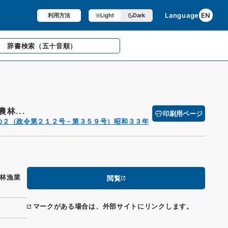
Language
EN
利用方法
Light
Dark
辞書検索
（五十音順）
林...
印刷用ページ
の２（政令第２１２号－第３５９号）昭和３３年
林漁業
閲覧
マークがある場合は、外部サイトにリンクします。