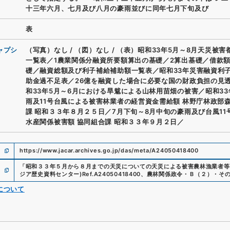
十三年六月、七月及び八月の豪雨並びに同年七月下旬及び
表
ャプシ
（写真）なし
/
（図）なし
/
（表）昭和33年5月～8月天災被害
一覧表／1農業関係分融資所要額算出の基礎／2算出基礎／借款
礎／融資総額及び利子補給補助額一覧表／昭和33年災害融資利
助金過不足表／26億を融資した場合に必要な国の財政負担の見
和33年5月～6月における旱魃による山林用苗畑の被害／昭和3
雨及11号台風による被害林業者の経営資金需給額 林野庁林政部
課 昭和３３年８月２５日／7月下旬～8月中旬の豪雨及び台風11
水産関係被害額 協同組合課 昭和３３年９月２日／
https://www.jacar.archives.go.jp/das/meta/A24050418400
「
昭和３３年５月から８月までの天災についての天災による被害農林漁業者等
ジア歴史資料センター)
Ref.
A24050418400
、
農林関係政令・Ｂ（２）・そ
について