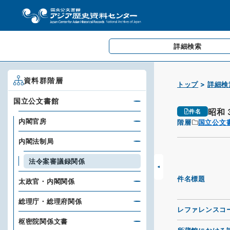
詳細検索
資料群階層
トップ
詳細検
国立公文書館
昭和
件名
内閣官房
階層
国立公文
内閣法制局
法令案審議録関係
件名標題
太政官・内閣関係
総理庁・総理府関係
レファレンスコ
枢密院関係文書