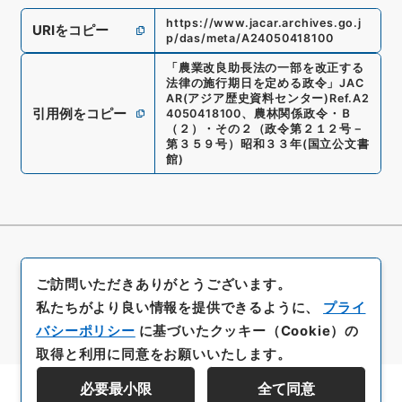
https://www.jacar.archives.go.j
URIをコピー
p/das/meta/A24050418100
「
農業改良助長法の一部を改正する
法律の施行期日を定める政令
」
JAC
AR(アジア歴史資料センター)
Ref.
A2
引用例をコピー
4050418100
、
農林関係政令・Ｂ
（２）・その２（政令第２１２号－
第３５９号）昭和３３年
(
国立公文書
館
)
ご訪問いただきありがとうございます。
私たちがより良い情報を提供できるように、
プライ
バシーポリシー
に基づいたクッキー（Cookie）の
取得と利用に同意をお願いいたします。
必要最小限
全て同意