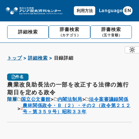
Language
EN
利用方法
辞書検索
辞書検索
詳細検索
（カテゴリ）
（五十音順）
トップ
詳細検索
目録詳細
件名
農業改良助長法の一部を改正する法律の施行
期日を定める政令
階層
国立公文書館
内閣法制局
法令案審議録関係
農林関係政令・Ｂ（２）・その２（政令第２１２
号－第３５９号）昭和３３年