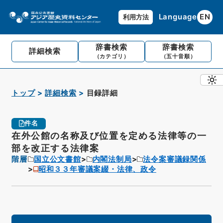
Language
EN
利用方法
辞書検索
辞書検索
詳細検索
（カテゴリ）
（五十音順）
トップ
詳細検索
目録詳細
件名
在外公館の名称及び位置を定める法律等の一
部を改正する法律案
階層
国立公文書館
内閣法制局
法令案審議録関係
昭和３３年審議案綴・法律、政令