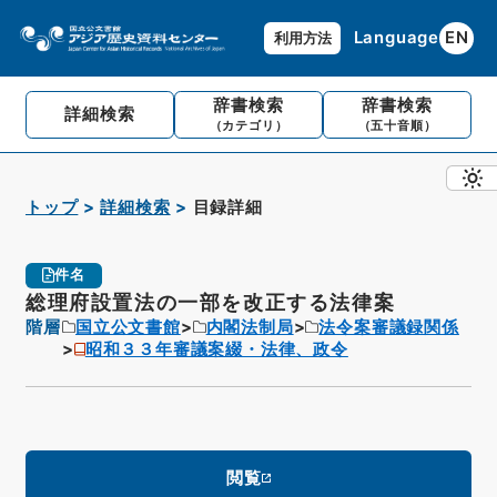
Language
EN
利用方法
辞書検索
辞書検索
詳細検索
（カテゴリ）
（五十音順）
トップ
詳細検索
目録詳細
件名
総理府設置法の一部を改正する法律案
階層
国立公文書館
内閣法制局
法令案審議録関係
昭和３３年審議案綴・法律、政令
閲覧