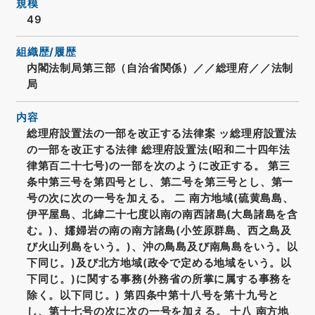
規模
49
組織歴/履歴
内閣法制局第三部（自治省関係）／／総理府／／法制
局
内容
総理府設置法の一部を改正する法律案 ッ総理府設置法
の一部を改正する法律 総理府設置法(昭和二十四年法
律第百二十七号)の一部を次のように改正する。 第三
条中第三号を第四号とし、第二号を第三号とし、第一
号の次に次の一号を加える。 二 南方地域(硫黄島島、
伊平屋島、北緯二十七度以南の南西諸島(大島諸島を含
む。)、嬬婦岩の南の南方諸島(小笠原群島、西之島及
び火山列島をいう。)、沖の鳥島及び南鳥島をいう。以
下同じ。)及び北方地域(政令で定める地域をいう。以
下同じ。)に関する事務(外務省の所掌に属する事務を
除く。以下同じ。) 第四条中第十八号を第十九号と
し、第十七号の次に次の一号を加える。 十八 南方地