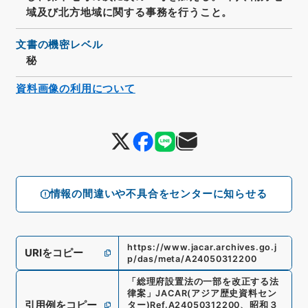
域及び北方地域に関する事務を行うこと。
文書の機密レベル
秘
資料画像の利用について
情報の間違いや不具合をセンターに知らせる
https://www.jacar.archives.go.j
URIをコピー
p/das/meta/A24050312200
「
総理府設置法の一部を改正する法
律案
」
JACAR(アジア歴史資料セン
引用例をコピー
ター)
Ref.
A24050312200
、
昭和３