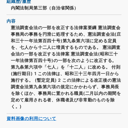
組織歴/履歴
内閣法制局第三部（自治省関係）
内容
憲法調査会法の一部を改正する法律案要綱 憲法調査会
事務局の事務を円滑に処理するため、憲法調査会法(庄
和三十一年法第百四十号)第九条第六項に定める定員
を、七人から十二人に増員するものである。 憲法調査
会法の一部を改正する法律案 憲法調査会法(昭和三十
一年法律第百四十号)の一部を次のように改正する。
第九条第六項中「七人」を「十二人」に改める。 付則
(施行期日) 1 この法律は、昭和三十三年四月一日から
施行する。 (暫定定員) 2 この法律による改正後の憲法
調査会法第九条第六項の規定にかかわらず、事務局長
を除くほか、事務局に置かれる職員(二月以内の期間を
定めて雇用される者、休職者及び非常勤のものを除
く。)
資料画像の利用について