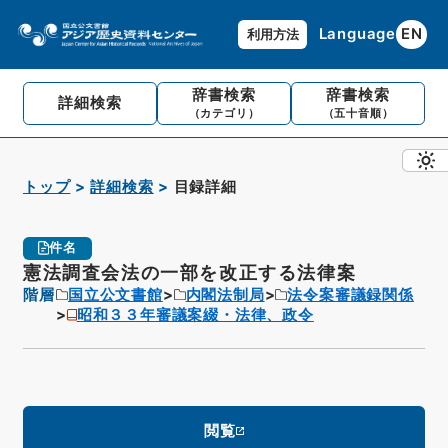
Language
EN
利用方法
辞書検索
辞書検索
詳細検索
（カテゴリ）
（五十音順）
トップ
詳細検索
目録詳細
件名
憲法調査会法の一部を改正する法律案
階層
国立公文書館
内閣法制局
法令案審議録関係
昭和３３年審議案綴・法律、政令
閲覧