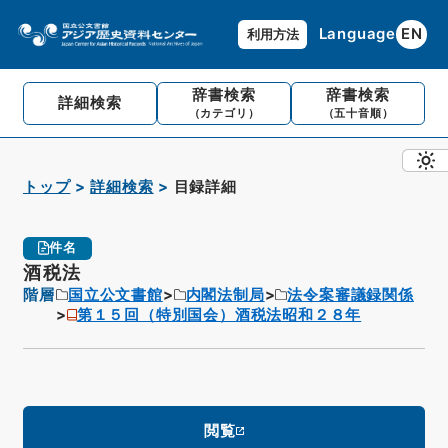
Language
EN
利用方法
辞書検索
辞書検索
詳細検索
（カテゴリ）
（五十音順）
トップ
詳細検索
目録詳細
件名
酒税法
階層
国立公文書館
内閣法制局
法令案審議録関係
第１５回（特別国会）酒税法昭和２８年
閲覧