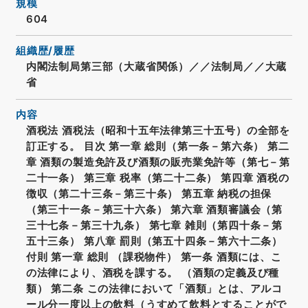
規模
604
組織歴/履歴
内閣法制局第三部（大蔵省関係）／／法制局／／大蔵
省
内容
酒税法 酒税法（昭和十五年法律第三十五号）の全部を
訂正する。 目次 第一章 総則（第一条－第六条） 第二
章 酒類の製造免許及び酒類の販売業免許等（第七－第
二十一条） 第三章 税率（第二十二条） 第四章 酒税の
徴収（第二十三条－第三十条） 第五章 納税の担保
（第三十一条－第三十六条） 第六章 酒類審議会（第
三十七条－第三十九条） 第七章 雑則（第四十条－第
五十三条） 第八章 罰則（第五十四条－第六十二条）
付則 第一章 総則 （課税物件） 第一条 酒類には、こ
の法律により、酒税を課する。 （酒類の定義及び種
類） 第二条 この法律において「酒類」とは、アルコ
ール分一度以上の飲料（うすめて飲料とすることがで