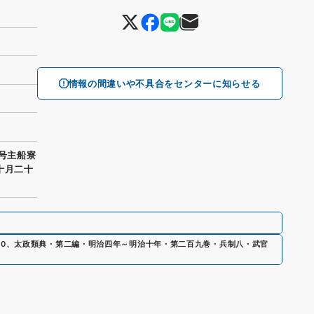
情報の間違いや不具合をセンターに知らせる
十号主船寮
十月二十
00
、
太政類典・第二編・明治四年～明治十年・第二百九巻・兵制八・武官