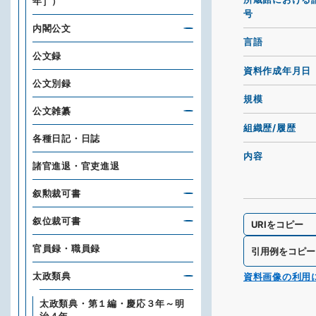
年］）
号
内閣公文
言語
公文録
資料作成年月日
公文別録
規模
公文雑纂
組織歴/履歴
各種日記・日誌
内容
諸官進退・官吏進退
叙勲裁可書
叙位裁可書
URIをコピー
官員録・職員録
引用例をコピー
太政類典
資料画像の利用
太政類典・第１編・慶応３年～明