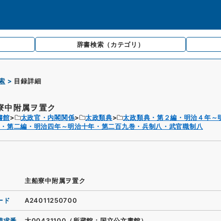
辞書検索
（カテゴリ）
索
目録詳細
寮中附属ヲ置ク
書館
太政官・内閣関係
太政類典
太政類典・第２編・明治４年～
典・第二編・明治四年～明治十年・第二百九巻・兵制八・武官職制八
主船寮中附属ヲ置ク
ード
A24011250700
請求番
太00431100（所蔵館：国立公文書館）