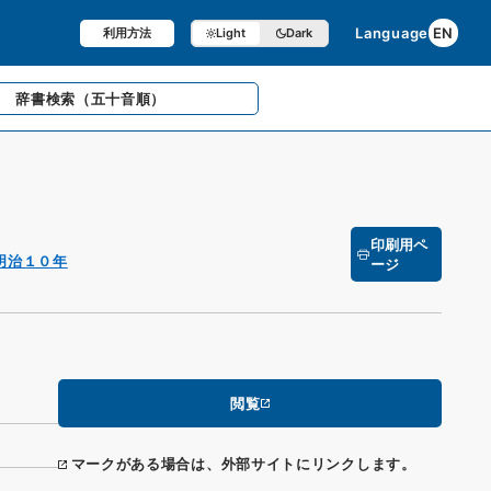
Language
EN
利用方法
Light
Dark
辞書検索
（五十音順）
印刷用ペ
明治１０年
ージ
閲覧
マークがある場合は、外部サイトにリンクします。