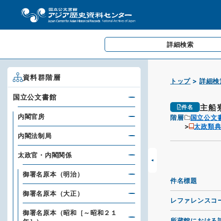
詳細検索
資料群階層
トップ
詳細検
国立公文書館
主船
件名
内閣官房
階層
国立公文
太政類
内閣法制局
太政官・内閣関係
御署名原本（明治）
件名標題
御署名原本（大正）
レファレンスコ
御署名原本（昭和［～昭和２１
所蔵館における