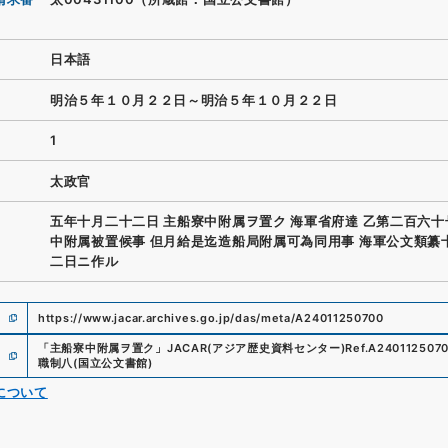
日本語
明治５年１０月２２日～明治５年１０月２２日
1
太政官
五年十月二十二日 主船寮中附属ヲ置ク 海軍省府達 乙第二百六
中附属被置候事 但月給是迄造船局附属可為同用事 海軍公文類纂
二日ニ作ル
https://www.jacar.archives.go.jp/das/meta/A24011250700
「
主船寮中附属ヲ置ク
」
JACAR(アジア歴史資料センター)
Ref.
A240112507
職制八
(
国立公文書館
)
について