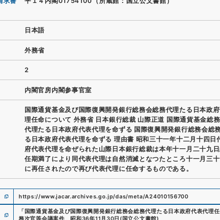
請求番
平１４内閣01754100（所蔵館：国立公文書館）
日本語
外務省
2
内閣官房内閣参事官室
国際通貨基金及び国際復興開発銀行総務会総務代理たる日本政府
理任命について 外務省 日本銀行総裁 山際正道 国際通貨基金総
代理たる日本政府代表代理を命ずる 国際復興開発銀行総務会総
る日本政府代表代理を命ずる 理由書 昭和三十一年十二月十四日
府代表代理を命ぜられた山際日本銀行総裁は本年十一月二十九日
任期満了により同代表代理は自然消滅となつたところ十一月三十
に再任されたので再び代表代理に任命するものである。
https://www.jacar.archives.go.jp/das/meta/A24010156700
「
国際通貨基金及び国際復興開発銀行総務会総務代理たる日本政府代表代理任
務次官等会議案件 昭和36年11月30日
(
国立公文書館
)