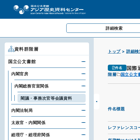
詳細検索
資料群階層
トップ
詳細検
国立公文書館
国際
件名
内閣官房
階層
国立公文
内閣総務官室関係
閣議・事務次官等会議資料
件名標題
内閣法制局
太政官・内閣関係
レファレンスコ
総理庁・総理府関係