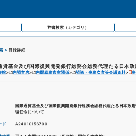
辞書検索
（カテゴリ）
索
目録詳細
通貨基金及び国際復興開発銀行総務会総務代理たる日本政府
書館
内閣官房
内閣総務官室関係
閣議・事務次官等会議資料
事
国際通貨基金及び国際復興開発銀行総務会総務代理たる日本政府
理任命について
ード
A24010156700