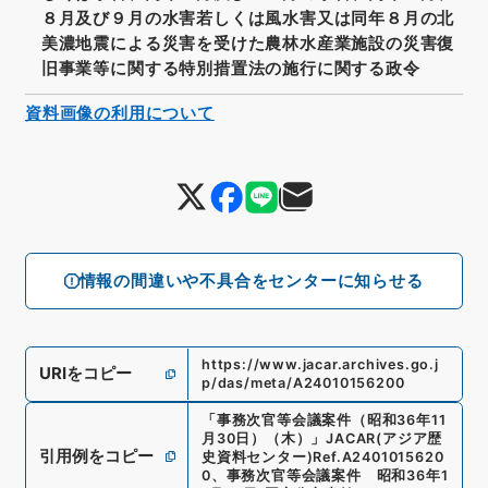
８月及び９月の水害若しくは風水害又は同年８月の北
美濃地震による災害を受けた農林水産業施設の災害復
旧事業等に関する特別措置法の施行に関する政令
資料画像の利用について
情報の間違いや不具合をセンターに知らせる
https://www.jacar.archives.go.j
URIをコピー
p/das/meta/A24010156200
「
事務次官等会議案件（昭和36年11
月30日）（木）
」
JACAR(アジア歴
引用例をコピー
史資料センター)
Ref.
A2401015620
0
、
事務次官等会議案件 昭和36年1