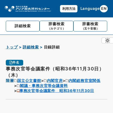
Language
EN
利用方法
辞書検索
辞書検索
詳細検索
（カテゴリ）
（五十音順）
トップ
詳細検索
目録詳細
件名
事務次官等会議案件（昭和36年11月30日）
（木）
階層
国立公文書館
内閣官房
内閣総務官室関係
閣議・事務次官等会議資料
事務次官等会議案件 昭和36年11月30日