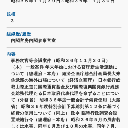
昭和３６年１１月３０日～昭和３６年１１月３０日
規模
3
組織歴/履歴
内閣官房内閣参事官室
内容
事務次官等会議案件（昭和３６年１１月３０日）
（木） 一般案件 年末年始における官庁新生活運動に
ついて（総理府－本府） 経済企画庁総合計画局長大来
佐武郎の海外出張について（経済企画庁） 日本銀行総
裁山際正道に国際通貨基金及び国際復興開発銀行総務
会総務代理たる日本政府代表代理を命ずることについ
て（外務省） 昭和３６年度一般会計予備費使用（大蔵
省） 昭和３６年度特別会計予算総則第１２条に基づく
経費の使用について（同上） 政令 臨時行政調査会設
置法施行令（総理府－本府） 昭和３６年５月の風害若
しくは水害、同年６月及び１０月の水害、同年７月、