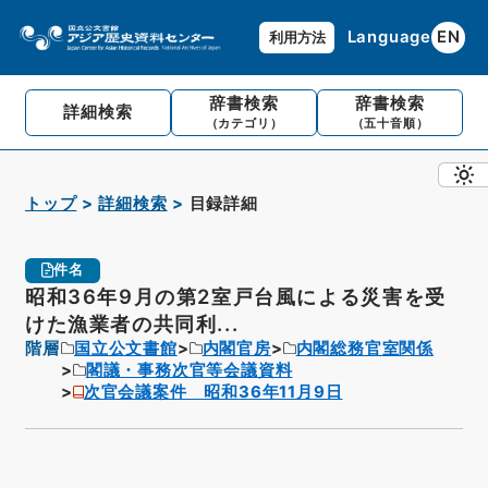
Language
EN
利用方法
辞書検索
辞書検索
詳細検索
（カテゴリ）
（五十音順）
トップ
詳細検索
目録詳細
件名
昭和36年9月の第2室戸台風による災害を受
けた漁業者の共同利...
階層
国立公文書館
内閣官房
内閣総務官室関係
閣議・事務次官等会議資料
次官会議案件 昭和36年11月9日