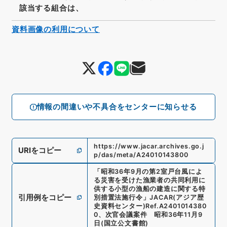
該当する組合は、
資料画像の利用について
情報の間違いや不具合をセンターに知らせる
https://www.jacar.archives.go.j
URIをコピー
p/das/meta/A24010143800
「
昭和36年9月の第2室戸台風によ
る災害を受けた漁業者の共同利用に
供する小型の漁船の建造に関する特
引用例をコピー
別措置法施行令
」
JACAR(アジア歴
史資料センター)
Ref.
A2401014380
0
、
次官会議案件 昭和36年11月9
日
(
国立公文書館
)