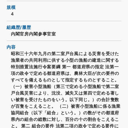
規模
4
組織歴/履歴
内閣官房内閣参事官室
内容
昭和三十六年九月の第二室戸台風による災害を受けた
漁業者の共同利用に供する小型の漁船の建造に関する
特別措置法施行令案要綱 第一 都道府県の指定 法第一
項の政令で定める都道府県は、農林大臣が次の要件の
すべてを備えるものとして指定するものとすること。
（一）被害小型漁船（第三で定める小型漁船で第二室
戸台風災害により、沈没、滅失又は第四で定める著し
い被害を受けたものをいう。以下同じ。）の合計隻数
が百隻をこえること。 （二）被害小型漁船に係る漁業
協同組合（以下「組合」という。）の数がその都道府
県内の組合の総数に対し、百分の十の割合をこえるこ
と。 第二 組合の要件 法第二項の政令で定める要件に