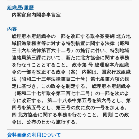
組織歴/履歴
内閣官房内閣参事官室
内容
総理府本府組織令の一部を改正する政令案要綱 北方地
域旧漁業権者等に対する特別措置に関する法律（昭和
三十六年法律第百六十二号）の施行に伴い、特別地域
連絡局第三課において、新たに北方協会に関する事務
を行なうこととすること。 政令第 号 総理府本府組織
令の一部を改正する政令（案） 内閣は、国家行政組織
法（昭和二十三年法律第百二十号）第七条第六項の規
定に基づき、この政令を制定する。 総理府本府組織令
（昭和二十七年政令第三百七十二号）の一部を次のよ
うに改正する。 第二十八条中第五号を第六号とし、第
四号を第五号とし、第三号の次に次の一号を加える。
四 北方協会に関する事務を行なうこと。 附則 この政
令は、公布の日から施行する。
資料画像の利用について