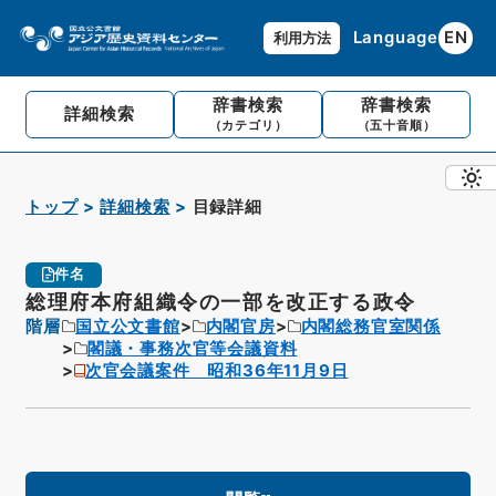
Language
EN
利用方法
辞書検索
辞書検索
詳細検索
（カテゴリ）
（五十音順）
トップ
詳細検索
目録詳細
件名
総理府本府組織令の一部を改正する政令
階層
国立公文書館
内閣官房
内閣総務官室関係
閣議・事務次官等会議資料
次官会議案件 昭和36年11月9日