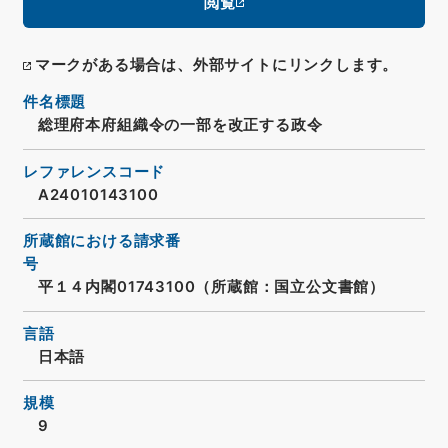
閲覧
マークがある場合は、外部サイトにリンクします。
件名標題
総理府本府組織令の一部を改正する政令
レファレンスコード
A24010143100
所蔵館における請求番
号
平１４内閣01743100（所蔵館：国立公文書館）
言語
日本語
規模
9