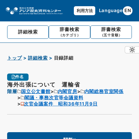
Language
EN
利用方法
辞書検索
辞書検索
詳細検索
（カテゴリ）
（五十音順）
トップ
詳細検索
目録詳細
件名
海外出張について 運輸省
階層
国立公文書館
内閣官房
内閣総務官室関係
閣議・事務次官等会議資料
次官会議案件 昭和36年11月9日