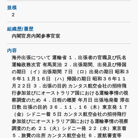
規模
2
組織歴/履歴
内閣官房内閣参事官室
内容
海外出張について 運輸省 １．出張者の官職及び氏名
運輸政務次官 有馬英治 ２．出張期間、出発及び帰国
の期日 （イ）出張期間 ７日 （ロ）出発の期日 昭和３
６年１１月１６日 （ハ）帰国の期日 昭和３６年１１
月２２日 ３．出張の目的 カンタス航空会社の招待飛
行参加並びにオーストラリア国における運輸事情の視
察調査のため ４．日程の概要 年月日 出張地発着 滞在
日数 出張の目的 ３６．１１．１６（木）東京発 １７
（金）シドニー着 ５日 カンタス航空会社の招待飛行
参加並びにオーストラリア国における運輸事情の視察
調査のため ２１（火）シドニー発 ２２（水）東京着
５．旅費の出所 カンタス航空会社 ６．渡航審査等