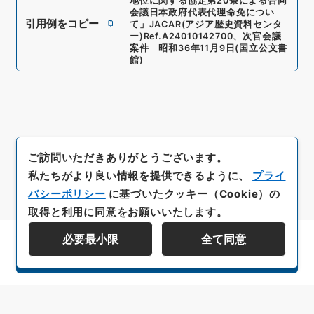
地位に関する協定第20条による合同
会議日本政府代表代理命免につい
引用例をコピー
て
」
JACAR(アジア歴史資料センタ
ー)
Ref.
A24010142700
、
次官会議
案件 昭和36年11月9日
(
国立公文書
館
)
ご訪問いただきありがとうございます。
私たちがより良い情報を提供できるように、
プライ
バシーポリシー
に基づいたクッキー（Cookie）の
取得と利用に同意をお願いいたします。
必要最小限
全て同意
資料群階層を表示する
All rights reserved/Copyright©