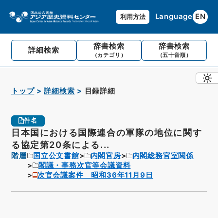
Language
EN
利用方法
辞書検索
辞書検索
詳細検索
（カテゴリ）
（五十音順）
トップ
詳細検索
目録詳細
件名
日本国における国際連合の軍隊の地位に関す
る協定第20条による...
階層
国立公文書館
内閣官房
内閣総務官室関係
閣議・事務次官等会議資料
次官会議案件 昭和36年11月9日