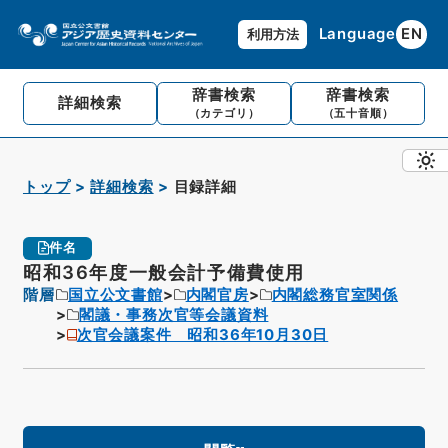
Language
EN
利用方法
辞書検索
辞書検索
詳細検索
（カテゴリ）
（五十音順）
トップ
詳細検索
目録詳細
件名
昭和36年度一般会計予備費使用
階層
国立公文書館
内閣官房
内閣総務官室関係
閣議・事務次官等会議資料
次官会議案件 昭和36年10月30日