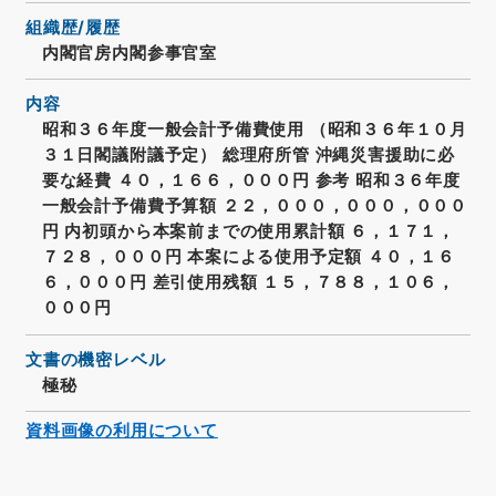
組織歴/履歴
内閣官房内閣参事官室
内容
昭和３６年度一般会計予備費使用 （昭和３６年１０月
３１日閣議附議予定） 総理府所管 沖縄災害援助に必
要な経費 ４０，１６６，０００円 参考 昭和３６年度
一般会計予備費予算額 ２２，０００，０００，０００
円 内初頭から本案前までの使用累計額 ６，１７１，
７２８，０００円 本案による使用予定額 ４０，１６
６，０００円 差引使用残額 １５，７８８，１０６，
０００円
文書の機密レベル
極秘
資料画像の利用について