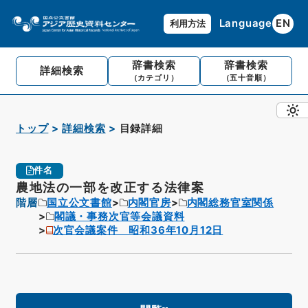
Language
EN
利用方法
辞書検索
辞書検索
詳細検索
（カテゴリ）
（五十音順）
トップ
詳細検索
目録詳細
件名
農地法の一部を改正する法律案
階層
国立公文書館
内閣官房
内閣総務官室関係
閣議・事務次官等会議資料
次官会議案件 昭和36年10月12日