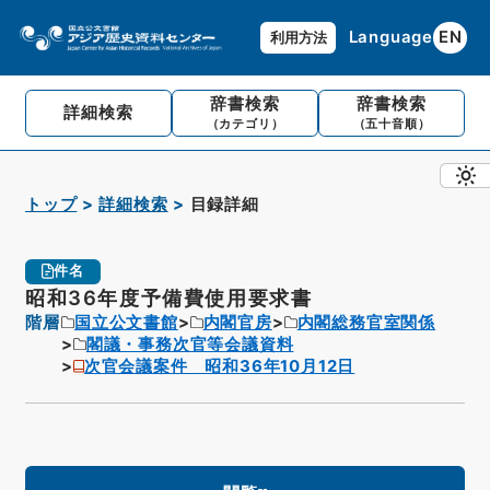
Language
EN
利用方法
辞書検索
辞書検索
詳細検索
（カテゴリ）
（五十音順）
トップ
詳細検索
目録詳細
件名
昭和36年度予備費使用要求書
階層
国立公文書館
内閣官房
内閣総務官室関係
閣議・事務次官等会議資料
次官会議案件 昭和36年10月12日