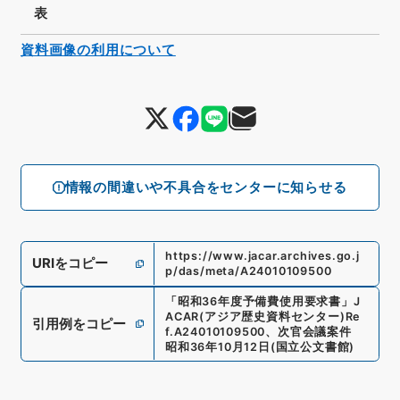
表
資料画像の利用について
情報の間違いや不具合をセンターに知らせる
https://www.jacar.archives.go.j
URIをコピー
p/das/meta/A24010109500
「
昭和36年度予備費使用要求書
」
J
ACAR(アジア歴史資料センター)
Re
引用例をコピー
f.
A24010109500
、
次官会議案件
昭和36年10月12日
(
国立公文書館
)