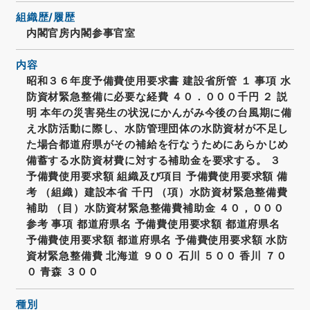
組織歴/履歴
内閣官房内閣参事官室
内容
昭和３６年度予備費使用要求書 建設省所管 １ 事項 水
防資材緊急整備に必要な経費 ４０．０００千円 ２ 説
明 本年の災害発生の状況にかんがみ今後の台風期に備
え水防活動に際し、水防管理団体の水防資材が不足し
た場合都道府県がその補給を行なうためにあらかじめ
備蓄する水防資材費に対する補助金を要求する。 ３
予備費使用要求額 組織及び項目 予備費使用要求額 備
考 （組織）建設本省 千円 （項）水防資材緊急整備費
補助 （目）水防資材緊急整備費補助金 ４０，０００
参考 事項 都道府県名 予備費使用要求額 都道府県名
予備費使用要求額 都道府県名 予備費使用要求額 水防
資材緊急整備費 北海道 ９００ 石川 ５００ 香川 ７０
０ 青森 ３００
種別