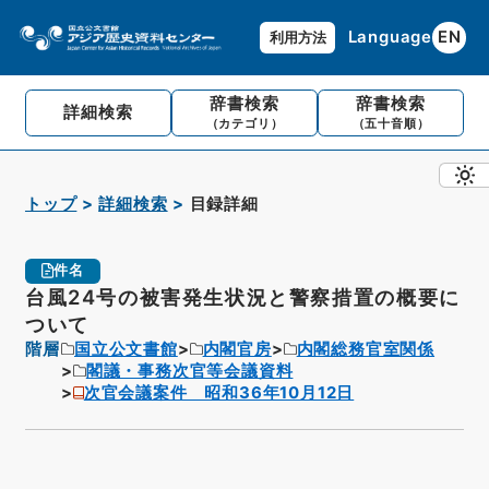
Language
EN
利用方法
辞書検索
辞書検索
詳細検索
（カテゴリ）
（五十音順）
トップ
詳細検索
目録詳細
件名
台風24号の被害発生状況と警察措置の概要に
ついて
階層
国立公文書館
内閣官房
内閣総務官室関係
閣議・事務次官等会議資料
次官会議案件 昭和36年10月12日