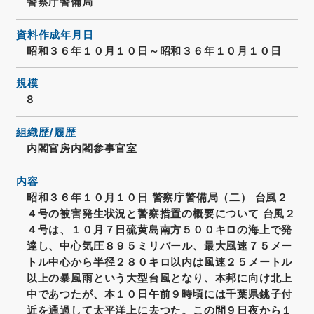
警察庁警備局
資料作成年月日
昭和３６年１０月１０日～昭和３６年１０月１０日
規模
8
組織歴/履歴
内閣官房内閣参事官室
内容
昭和３６年１０月１０日 警察庁警備局（二） 台風２
４号の被害発生状況と警察措置の概要について 台風２
４号は、１０月７日硫黄島南方５００キロの海上で発
達し、中心気圧８９５ミリバール、最大風速７５メー
トル中心から半径２８０キロ以内は風速２５メートル
以上の暴風雨という大型台風となり、本邦に向け北上
中であつたが、本１０日午前９時頃には千葉県銚子付
近を通過して太平洋上に去つた。この間９日夜から１