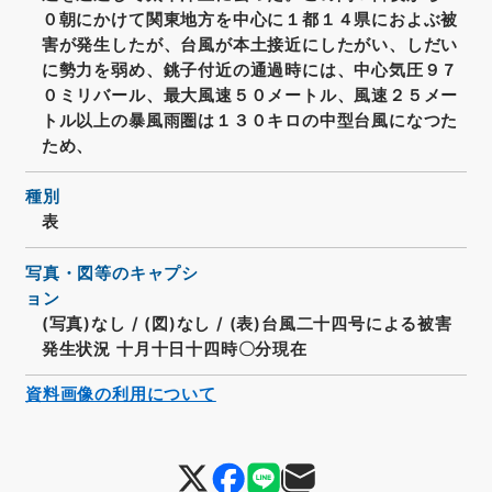
０朝にかけて関東地方を中心に１都１４県におよぶ被
害が発生したが、台風が本土接近にしたがい、しだい
に勢力を弱め、銚子付近の通過時には、中心気圧９７
０ミリバール、最大風速５０メートル、風速２５メー
トル以上の暴風雨圏は１３０キロの中型台風になつた
ため、
種別
表
写真・図等のキャプシ
ョン
(写真)なし
/
(図)なし
/
(表)台風二十四号による被害
発生状況 十月十日十四時〇分現在
資料画像の利用について