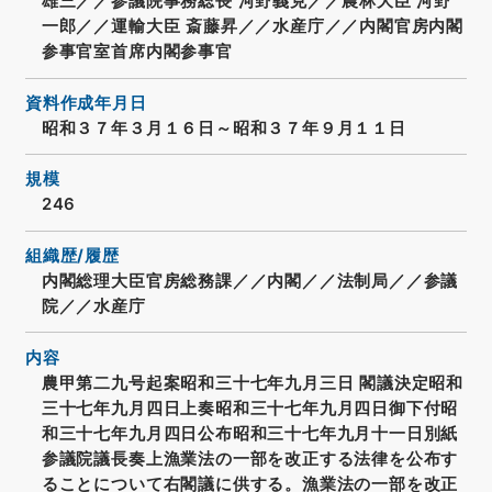
雄三／／参議院事務総長 河野義克／／農林大臣 河野
一郎／／運輸大臣 斎藤昇／／水産庁／／内閣官房内閣
参事官室首席内閣参事官
資料作成年月日
昭和３７年３月１６日～昭和３７年９月１１日
規模
246
組織歴/履歴
内閣総理大臣官房総務課／／内閣／／法制局／／参議
院／／水産庁
内容
農甲第二九号起案昭和三十七年九月三日 閣議決定昭和
三十七年九月四日上奏昭和三十七年九月四日御下付昭
和三十七年九月四日公布昭和三十七年九月十一日別紙
参議院議長奏上漁業法の一部を改正する法律を公布す
ることについて右閣議に供する。漁業法の一部を改正