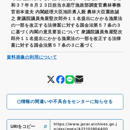
和３７年８月２３日担当水産庁漁政部調査官農林事務
官岩本道夫 内閣総理大臣池田勇人殿 農林大臣重政誠
之 衆議院議員角屋堅次郎外１１名提出にかかる漁業法
の一部を改正する法律案に対する国会法第５７条の３
に基づく内閣の意見要旨について 衆議院議員角屋堅次
郎外１１名提出にかかる漁業法の一部を改正する法律
案に対する国会法第５７条の３に基づく
資料画像の利用について
情報の間違いや不具合をセンターに知らせる
https://www.jacar.archives.go.j
URIをコピー
p/das/meta/A22101804400