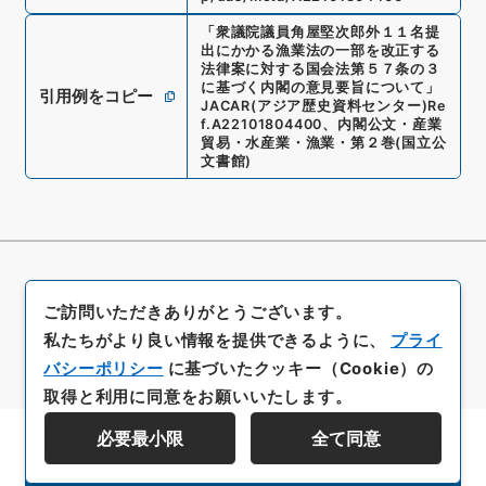
「
衆議院議員角屋堅次郎外１１名提
出にかかる漁業法の一部を改正する
法律案に対する国会法第５７条の３
に基づく内閣の意見要旨について
」
引用例をコピー
JACAR(アジア歴史資料センター)
Re
f.
A22101804400
、
内閣公文・産業
貿易・水産業・漁業・第２巻
(
国立公
文書館
)
ご訪問いただきありがとうございます。
私たちがより良い情報を提供できるように、
プライ
バシーポリシー
に基づいたクッキー（Cookie）の
取得と利用に同意をお願いいたします。
必要最小限
全て同意
資料群階層を表示する