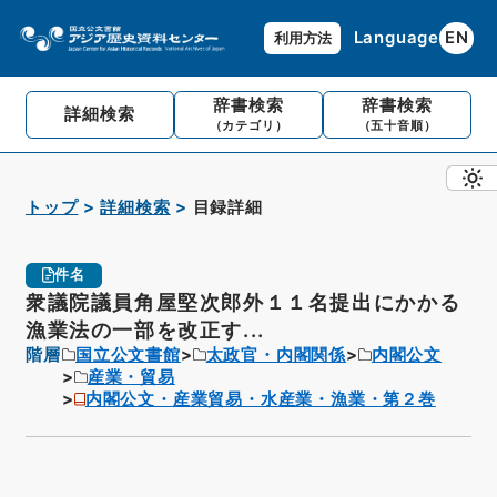
Language
EN
利用方法
辞書検索
辞書検索
詳細検索
（カテゴリ）
（五十音順）
トップ
詳細検索
目録詳細
件名
衆議院議員角屋堅次郎外１１名提出にかかる
漁業法の一部を改正す...
階層
国立公文書館
太政官・内閣関係
内閣公文
産業・貿易
内閣公文・産業貿易・水産業・漁業・第２巻