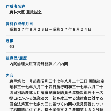
作成者名称
農林大臣 重政誠之
資料作成年月日
昭和３７年８月２３日～昭和３７年８月２４日
規模
63
組織歴/履歴
内閣総理大臣官房総務課／／内閣
内容
農甲第七一号起案昭和三十七年八月二十三日 閣議決定
昭和三十七年八月二十四日施行昭和三十七年八月二十
四日別紙農林大臣請議衆議院議員角屋堅次郎外十一名
提出にかかる漁業法の一部を改正する法律案に対する
国会法第五十七条の三に基づく内閣の意見要旨につい
て右閣議に供する。指令案例文３７農閣第１３２号昭