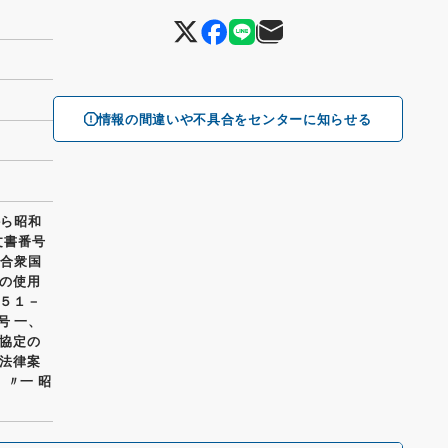
情報の間違いや不具合をセンターに知らせる
から昭和
文書番号
カ合衆国
の使用
５１－
号 一、
協定の
法律案
 〃一 昭