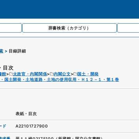
辞書検索
（カテゴリ）
索
目録詳細
・目次
書館
太政官・内閣関係
内閣公文
国土・開発
文・国土開発・土地道路・土地の使用収用・Ｈ１２－１・第１巻
表紙・目次
ード
A22101727900
請求番
平１１総02175100（所蔵館：国立公文書館）