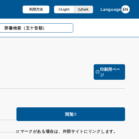
Language
EN
利用方法
Light
Dark
辞書検索
（五十音順）
印刷用ペー
ジ
閲覧
マークがある場合は、外部サイトにリンクします。