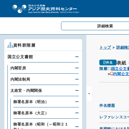
詳細検索
資料群階層
トップ
詳細検
国立公文書館
表紙
件名
内閣官房
階層
国立公文
内閣公
内閣法制局
太政官・内閣関係
御署名原本（明治）
件名標題
御署名原本（大正）
レファレンスコ
御署名原本（昭和［～昭和２１
所蔵館における