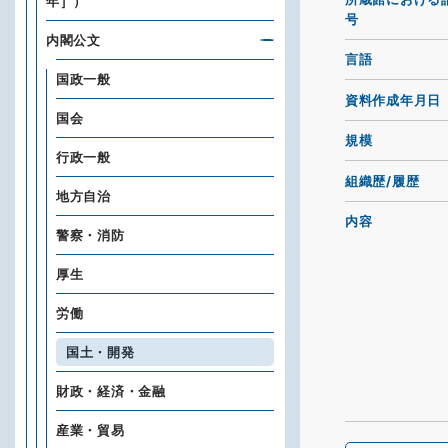
年］）
号
内閣公文
言語
国政一般
資料作成年月日
国会
規模
行政一般
組織歴/履歴
地方自治
内容
警察・消防
厚生
労働
国土・開発
財政・経済・金融
産業・貿易