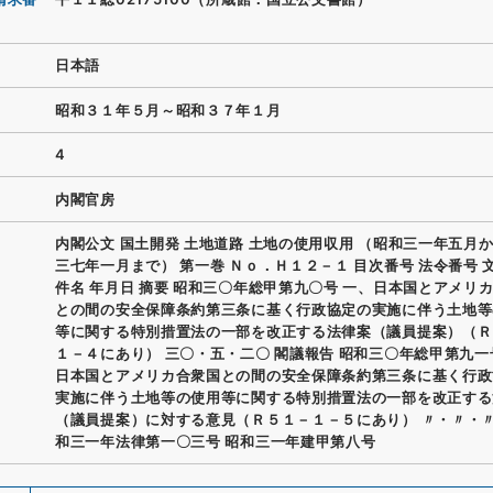
日本語
昭和３１年５月～昭和３７年１月
4
内閣官房
内閣公文 国土開発 土地道路 土地の使用収用 （昭和三一年五月
三七年一月まで） 第一巻 Ｎｏ．Ｈ１２－１ 目次番号 法令番号 
件名 年月日 摘要 昭和三〇年総甲第九〇号 一、日本国とアメリ
との間の安全保障条約第三条に基く行政協定の実施に伴う土地等
等に関する特別措置法の一部を改正する法律案（議員提案）（Ｒ
１－４にあり） 三〇・五・二〇 閣議報告 昭和三〇年総甲第九一
日本国とアメリカ合衆国との間の安全保障条約第三条に基く行政
実施に伴う土地等の使用等に関する特別措置法の一部を改正する
（議員提案）に対する意見（Ｒ５１－１－５にあり） 〃・〃・〃
和三一年法律第一〇三号 昭和三一年建甲第八号