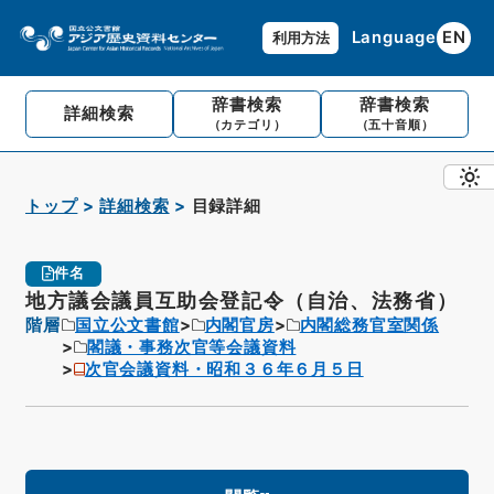
Language
EN
利用方法
辞書検索
辞書検索
詳細検索
（カテゴリ）
（五十音順）
トップ
詳細検索
目録詳細
件名
地方議会議員互助会登記令（自治、法務省）
階層
国立公文書館
内閣官房
内閣総務官室関係
閣議・事務次官等会議資料
次官会議資料・昭和３６年６月５日