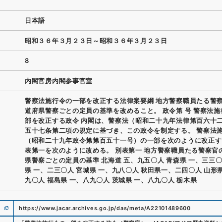
日本語
昭和３６年３月２３日～昭和３６年３月２３日
8
内閣官房内閣参事官室
警察法施行令の一部を改正する法律案要綱 地方警察職員たる警
道府県警察ごとの定員の基準を改めること。 政令第 号 警察法
部を改正する政令 内閣は、警察法（昭和二十九年法律第百六十
五十七条第二項の規定に基づき、この政令を制定する。 警察法
（昭和二十九年政令第第百五十一号）の一部を次のように改正す
表第一を次のように改める。 別表第一 地方警察職員たる警察官
県警察ごとの定員の基準 北海道 五、九五〇人 青森県 一、三三〇
県 一、二三〇人 宮城県 一、九八〇人 秋田県一、二四〇人 山形
九〇人 福島県 一、八九〇人 茨城県 一、八九〇人 栃木県
https://www.jacar.archives.go.jp/das/meta/A22101489600