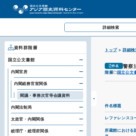
詳細検索
資料群階層
トップ
詳細検
国立公文書館
警察
件名
内閣官房
階層
国立公文
内閣総務官室関係
閣議・事務次官等会議資料
件名標題
内閣法制局
レファレンスコ
太政官・内閣関係
所蔵館における
総理庁・総理府関係