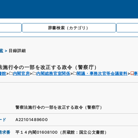
辞書検索
（カテゴリ）
索
目録詳細
法施行令の一部を改正する政令（警察庁）
書館
内閣官房
内閣総務官室関係
閣議・事務次官等会議資料
事
警察法施行令の一部を改正する政令（警察庁）
ード
A22101489600
請求番
平１４内閣01608100（所蔵館：国立公文書館）