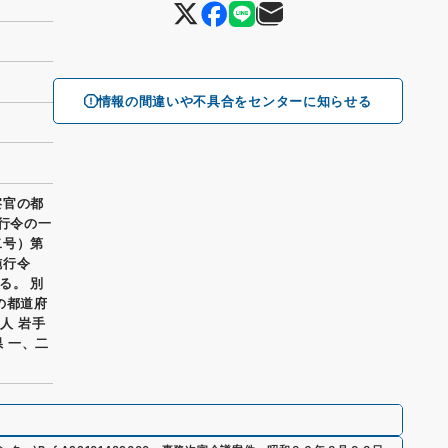
情報の間違いや不具合をセンターに知らせる
察官の都
施行令の一
二号）第
施行令
る。 別
の都道府
人 岩手
県 一、二