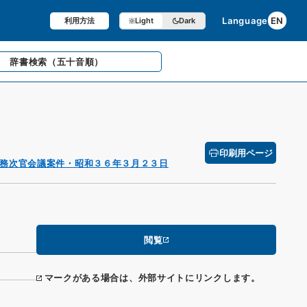
Language
EN
利用方法
Light
Dark
辞書検索
（五十音順）
印刷用ページ
務次官会議案件・昭和３６年３月２３日
閲覧
マークがある場合は、外部サイトにリンクします。