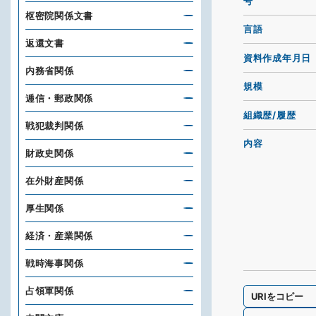
号
枢密院関係文書
言語
返還文書
資料作成年月日
内務省関係
規模
逓信・郵政関係
組織歴/履歴
戦犯裁判関係
内容
財政史関係
在外財産関係
厚生関係
経済・産業関係
戦時海事関係
占領軍関係
URIをコピー