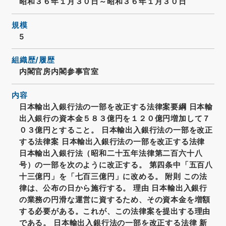
昭和３６年１月３０日～昭和３６年１月３０日
規模
5
組織歴/履歴
内閣官房内閣参事官室
内容
日本輸出入銀行法の一部を改正する法律案要綱 日本輸
出入銀行の資本金５８３億円を１２０億円増加して７
０３億円とすること。 日本輸出入銀行法の一部を改正
する法律案 日本輸出入銀行法の一部を改正する法律
日本輸出入銀行法（昭和二十五年法律第二百六十八
号）の一部を次のように改正する。 第四条中「五百八
十三億円」を「七百三億円」に改める。 附則 この法
律は、公布の日から施行する。 理由 日本輸出入銀行
の業務の円滑な運営に資するため、その資本金を増額
する必要がある。これが、この法律案を提出する理由
である。 日本輸出入銀行法の一部を改正する法律 新