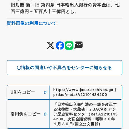
旧対照 新－旧 第四条 日本輸出入銀行の資本金は、七
百三億円－五百八十三億円とし、
資料画像の利用について
情報の間違いや不具合をセンターに知らせる
https://www.jacar.archives.go.j
URIをコピー
p/das/meta/A22101434200
「
日本輸出入銀行法の一部を改正す
る法律案（大蔵省）
」
JACAR(アジ
引用例をコピー
ア歴史資料センター)
Ref.
A2210143
4200
、
次官会議資料・昭和３６年
１月３０日
(
国立公文書館
)