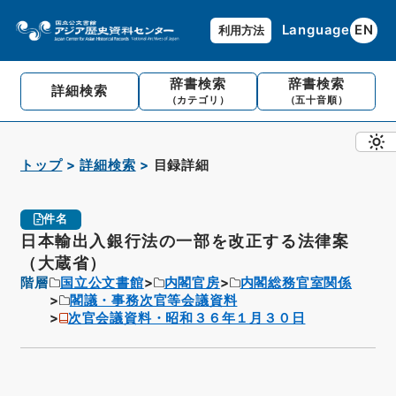
Language
EN
利用方法
辞書検索
辞書検索
詳細検索
（カテゴリ）
（五十音順）
トップ
詳細検索
目録詳細
件名
日本輸出入銀行法の一部を改正する法律案
（大蔵省）
階層
国立公文書館
内閣官房
内閣総務官室関係
閣議・事務次官等会議資料
次官会議資料・昭和３６年１月３０日