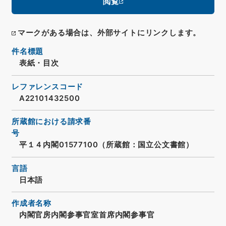
閲覧
マークがある場合は、外部サイトにリンクします。
件名標題
表紙・目次
レファレンスコード
A22101432500
所蔵館における請求番
号
平１４内閣01577100（所蔵館：国立公文書館）
言語
日本語
作成者名称
内閣官房内閣参事官室首席内閣参事官