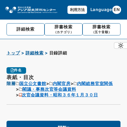
Language
EN
利用方法
辞書検索
辞書検索
詳細検索
（カテゴリ）
（五十音順）
トップ
詳細検索
目録詳細
件名
表紙・目次
階層
国立公文書館
内閣官房
内閣総務官室関係
閣議・事務次官等会議資料
次官会議資料・昭和３６年１月３０日