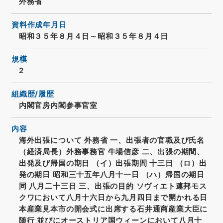
外務省
資料作成年月日
昭和３５年８月４日～昭和３５年８月４日
規模
2
組織歴/履歴
内閣官房内閣参事官室
内容
海外出張について 外務省 一、出張者の官職及び氏名
（経済局長）外務事務官 牛場信彦 二、出張の期間、
出発及び帰国の期日 （イ）出張期間 十三日 （ロ）出
発の期日 昭和三十五年八月十一日 （ハ）帰国の期日
同 八月二十三日 三、出張の目的 ソヴィエト連邦モス
クワにおいて八月十六日から九月四日まで開かれる日
本産業見本市の開会式に出席する石井通商産業大臣に
随行 並びにオーストリア国ウィーンにおいて八月十