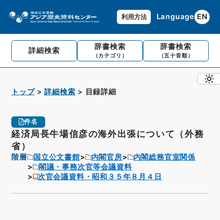
Language
EN
利用方法
辞書検索
辞書検索
詳細検索
（カテゴリ）
（五十音順）
トップ
詳細検索
目録詳細
件名
経済局長牛場信彦の海外出張について（外務
省）
階層
国立公文書館
内閣官房
内閣総務官室関係
閣議・事務次官等会議資料
次官会議資料・昭和３５年８月４日