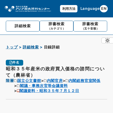
Language
EN
利用方法
辞書検索
辞書検索
詳細検索
（カテゴリ）
（五十音順）
トップ
詳細検索
目録詳細
件名
昭和３５年産米の政府買入価格の諮問につい
て（農林省）
階層
国立公文書館
内閣官房
内閣総務官室関係
閣議・事務次官等会議資料
閣議資料・昭和３５年７月１２日