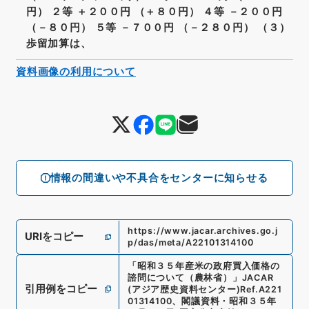
円） ２等 ＋２００円 （＋８０円） ４等 －２００円
（－８０円） ５等 －７００円 （－２８０円） （３）
歩留加算は、
資料画像の利用について
情報の間違いや不具合をセンターに知らせる
https://www.jacar.archives.go.j
URIをコピー
p/das/meta/A22101314100
「
昭和３５年産米の政府買入価格の
諮問について（農林省）
」
JACAR
引用例をコピー
(アジア歴史資料センター)
Ref.
A221
01314100
、
閣議資料・昭和３５年