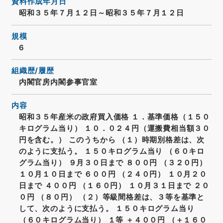
資料作成年月日
昭和３５年７月１２日～昭和３５年７月１２日
規模
6
組織歴/履歴
内閣官房内閣参事官室
内容
昭和３５年産米の政府買入価格 １．基準価格（１５０
キログラム当り） １０．０２４円（運搬費相当額３０
円を含む。） このうちから （１）時期別格差は、次
のように支払う。 １５０キログラム当り （６０キロ
グラム当り） ９月３０日まで ８００円 （３２０円）
１０月１０日まで ６００円 （２４０円） １０月２０
日まで ４００円 （１６０円） １０月３１日まで ２０
０円 （８０円） （２）等級間格差は、３等を基準と
して、次のように支払う。 １５０キログラム当り
（６０キログラム当り） １等 ＋４００円 （＋１６０