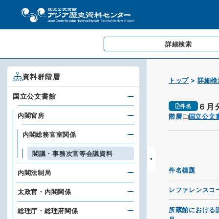
詳細検索
資料群階層
トップ
詳細検
国立公文書館
６月
件名
内閣官房
階層
国立公文
内閣総務官室関係
閣議・事務次官等会議資料
件名標題
内閣法制局
レファレンスコ
太政官・内閣関係
所蔵館における
総理庁・総理府関係