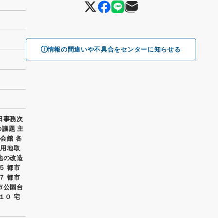
情報の間違いや不具合をセンターに知らせる
日事務次
の議題 主
会館 各
共用地取
地の改造
５ 都市
７ 都市
市公園台
１０ 宅