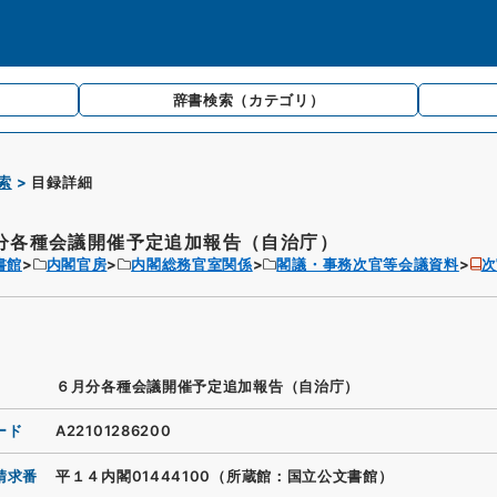
辞書検索
（カテゴリ）
索
目録詳細
分各種会議開催予定追加報告（自治庁）
書館
内閣官房
内閣総務官室関係
閣議・事務次官等会議資料
次
６月分各種会議開催予定追加報告（自治庁）
ード
A22101286200
請求番
平１４内閣01444100（所蔵館：国立公文書館）