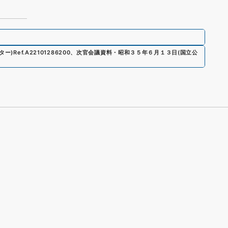
ター)
Ref.
A22101286200
、
次官会議資料・昭和３５年６月１３日
(
国立公
s