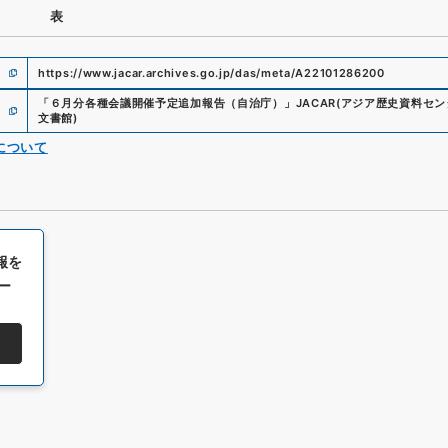
表
https://www.jacar.archives.go.jp/das/meta/A22101286200
「
６月分各種会議開催予定追加報告（自治庁）
」
JACAR(アジア歴史資料セン
文書館
)
について
報を
ー
All rights reserved/Copyright©
Japan Center for Asian Historical Record