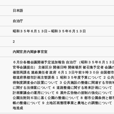
日本語
自治庁
昭和３５年６月１３日～昭和３５年６月１３日
2
内閣官房内閣参事官室
６月分各種会議開催予定追加報告 自治庁 （昭和３５年６月１３
官等会議提出） 主催区分 開催日時 開催場所 被召集予定者 会議
催部局課名 連絡責任者 政府 ６月１３日午前９時３０分 全国都市
都道府県都市計画主管課長 １ 昭和３５年度予算について ２ 公
得制度調査会の設置について ３ 公共施設の整備に関連する市街
に関する法律案について ４ 道路整備に関する将来計画について 
計画審議会の運用について ６ 屋外広告物の規制の強化について 
公園法附則６項に基く公園の整備について ８ 都市公園条例と都
帳の整備について ９ 土地区画整理事業と農地との調整について 
地造成