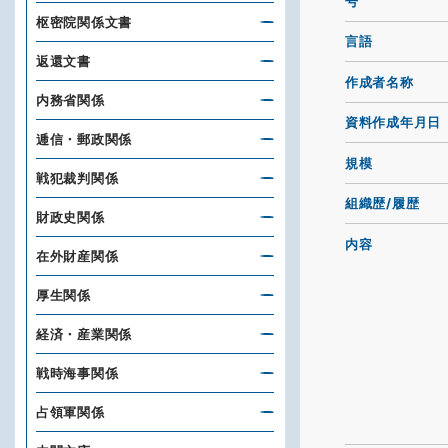
号
枢密院関係文書
言語
返還文書
作成者名称
内務省関係
資料作成年月日
逓信・郵政関係
規模
戦犯裁判関係
組織歴/履歴
財政史関係
内容
在外財産関係
厚生関係
経済・産業関係
戦時海事関係
占領軍関係