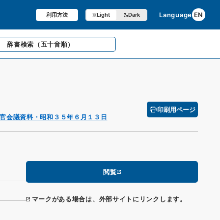
Language
EN
利用方法
Light
Dark
辞書検索
（五十音順）
印刷用ページ
官会議資料・昭和３５年６月１３日
閲覧
マークがある場合は、外部サイトにリンクします。