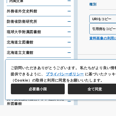
内閣文庫
種別
外務省外交史料館
URIをコピー
防衛省防衛研究所
引用例をコピー
琉球大学附属図書館
資料画像の利用
北海道立図書館
北海道立文書館
神戸大学附属図書館
ご訪問いただきありがとうございます。
私たちがより良い情
大分大学経済学部教育研究支援室
提供できるように、
プライバシーポリシー
に基づいたクッキ
（Cookie）の取得と利用に同意をお願いいたします。
スタンフォード大学フーヴァー研
究所
必要最小限
全て同意
日本貿易振興機構アジア経済研究
所図書館
東洋文庫