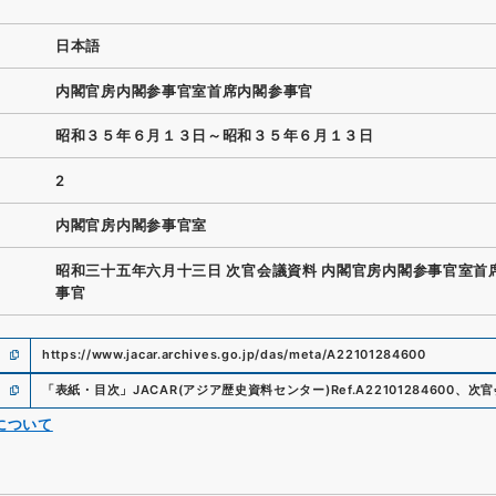
日本語
内閣官房内閣参事官室首席内閣参事官
昭和３５年６月１３日～昭和３５年６月１３日
2
内閣官房内閣参事官室
昭和三十五年六月十三日 次官会議資料 内閣官房内閣参事官室首
事官
https://www.jacar.archives.go.jp/das/meta/A22101284600
「
表紙・目次
」
JACAR(アジア歴史資料センター)
Ref.
A22101284600
、
次官
について