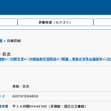
辞書検索
（カテゴリ）
索
目録詳細
・目次
書館
内閣官房
内閣総務官室関係
閣議・事務次官等会議資料
次
表紙・目次
ード
A22101284600
請求番
平１４内閣01444100（所蔵館：国立公文書館）