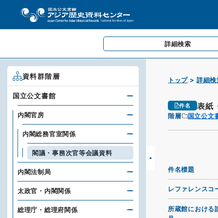
詳細検索
資料群階層
トップ
詳細検
国立公文書館
表紙
件名
内閣官房
階層
国立公文
内閣総務官室関係
閣議・事務次官等会議資料
件名標題
内閣法制局
レファレンスコ
太政官・内閣関係
所蔵館における
総理庁・総理府関係