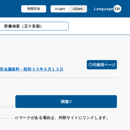
Language
EN
利用方法
Light
Dark
辞書検索
（五十音順）
印刷用ページ
官会議資料・昭和３５年６月１３日
閲覧
マークがある場合は、外部サイトにリンクします。