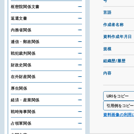
号
枢密院関係文書
言語
返還文書
作成者名称
内務省関係
資料作成年月日
逓信・郵政関係
規模
戦犯裁判関係
組織歴/履歴
財政史関係
内容
在外財産関係
厚生関係
URIをコピー
経済・産業関係
引用例をコピー
戦時海事関係
資料画像の利用
占領軍関係