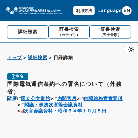
Language
EN
利用方法
辞書検索
辞書検索
詳細検索
（カテゴリ）
（五十音順）
トップ
詳細検索
目録詳細
件名
国際電気通信条約への署名について（外務
省）
階層
国立公文書館
内閣官房
内閣総務官室関係
閣議・事務次官等会議資料
次官会議資料・昭和３４年１０月５日