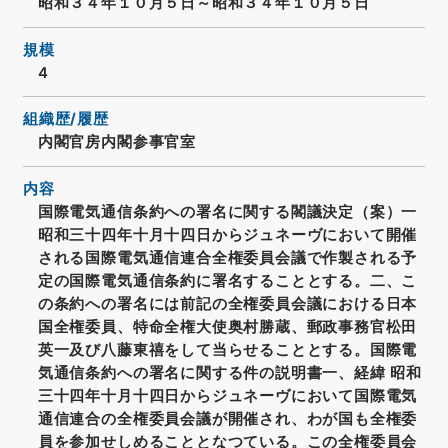
昭和３４年１０月５日～昭和３４年１０月５日
規模
4
組織歴/履歴
内閣官房内閣参事官室
内容
国際電気通信条約への署名に関する閣議決定（案）一
昭和三十四年十月十四日からジュネーヴにおいて開催
される国際電気通信連合全権委員会議で作製される予
定の国際電気通信条約に署名することとする。二、こ
の条約への署名には前記の全権委員会議における日本
国全権委員、特命全権大使奥村勝蔵、郵政事務官松田
英一及び八藤東禧をして当らせることとする。国際電
気通信条約への署名に関する件の説明書一、経緯 昭和
三十四年十月十四日からジュネーヴにおいて国際電気
通信連合の全権委員会議が開催され、わが国も全権委
員を参加せしめることとなつている。この全権委員会