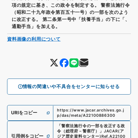
項の規定に基き、この政令を制定する。 警察法施行令
（昭和二十九年政令第百五十一号）の一部を次のよう
に改正する。 第二条第一号中「扶養手当」の下に「、
通勤手当」を加える。
資料画像の利用について
情報の間違いや不具合をセンターに知らせる
https://www.jacar.archives.go.j
URIをコピー
p/das/meta/A22100886300
「
警察法施行令の一部を改正する政
令（総理府－警察庁）
」
JACAR(ア
引用例をコピー
ジア歴史資料センター)
Ref.
A22100