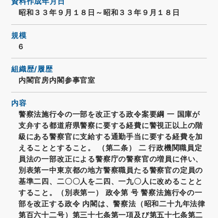
資料作成年月日
昭和３３年９月１８日～昭和３３年９月１８日
規模
6
組織歴/履歴
内閣官房内閣参事官室
内容
警察法施行令の一部を改正する政令案要綱 一 国庫が
支弁する都道府県警察に要する経費に警視正以上の階
級にある警察官に支給する通勤手当に要する経費を加
えることとすること。 （第二条） 二 行政機関職員定
員法の一部改正による警察庁の警察官の増員に伴い、
別表第一中東京都の地方警察職員たる警察官の定員の
基準二四、二〇〇人を二四、一九〇人に改めることと
すること。（別表第一） 政令第 号 警察法施行令の一
部を改正する政令 内閣は、警察法（昭和二十九年法律
第百六十二号）第三十七条第一項及び第五十七条第二