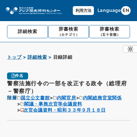
Language
EN
利用方法
辞書検索
辞書検索
詳細検索
（カテゴリ）
（五十音順）
トップ
詳細検索
目録詳細
件名
警察法施行令の一部を改正する政令（総理府
－警察庁）
階層
国立公文書館
内閣官房
内閣総務官室関係
閣議・事務次官等会議資料
次官会議資料・昭和３３年９月１８日