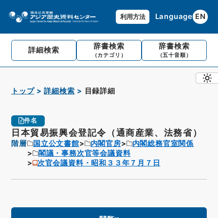
Language
EN
利用方法
辞書検索
辞書検索
詳細検索
（カテゴリ）
（五十音順）
トップ
詳細検索
目録詳細
件名
日本貿易振興会登記令（通商産業、法務省）
階層
国立公文書館
内閣官房
内閣総務官室関係
閣議・事務次官等会議資料
次官会議資料・昭和３３年７月７日