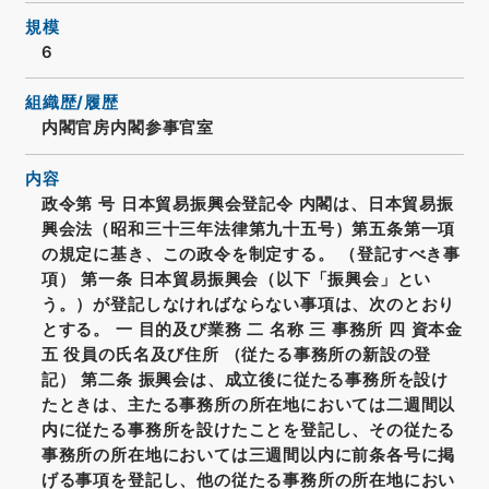
規模
6
組織歴/履歴
内閣官房内閣参事官室
内容
政令第 号 日本貿易振興会登記令 内閣は、日本貿易振
興会法（昭和三十三年法律第九十五号）第五条第一項
の規定に基き、この政令を制定する。 （登記すべき事
項） 第一条 日本貿易振興会（以下「振興会」とい
う。）が登記しなければならない事項は、次のとおり
とする。 一 目的及び業務 二 名称 三 事務所 四 資本金
五 役員の氏名及び住所 （従たる事務所の新設の登
記） 第二条 振興会は、成立後に従たる事務所を設け
たときは、主たる事務所の所在地においては二週間以
内に従たる事務所を設けたことを登記し、その従たる
事務所の所在地においては三週間以内に前条各号に掲
げる事項を登記し、他の従たる事務所の所在地におい